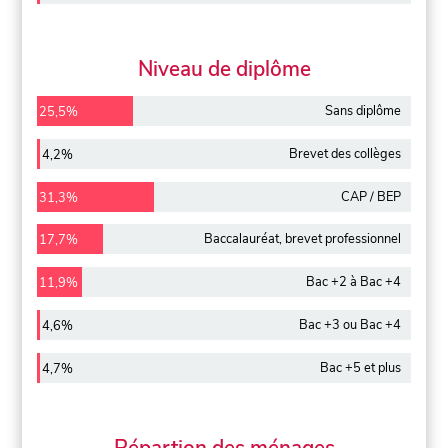
Niveau de diplôme
Sans diplôme
25,5%
Brevet des collèges
4,2%
CAP / BEP
31,3%
Baccalauréat, brevet professionnel
17,7%
Bac +2 à Bac +4
11,9%
Bac +3 ou Bac +4
4,6%
Bac +5 et plus
4,7%
Répartion des ménages