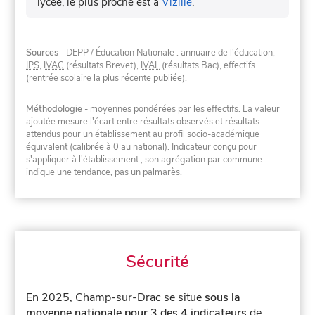
lycée, le plus proche est à
Vizille
.
Sources
- DEPP / Éducation Nationale : annuaire de l'éducation,
IPS
,
IVAC
(résultats Brevet),
IVAL
(résultats Bac), effectifs
(rentrée scolaire la plus récente publiée).
Méthodologie
- moyennes pondérées par les effectifs. La valeur
ajoutée mesure l'écart entre résultats observés et résultats
attendus pour un établissement au profil socio-académique
équivalent (calibrée à 0 au national). Indicateur conçu pour
s'appliquer à l'établissement ; son agrégation par commune
indique une tendance, pas un palmarès.
Sécurité
En 2025, Champ-sur-Drac se situe
sous la
moyenne nationale pour 3 des 4 indicateurs
de