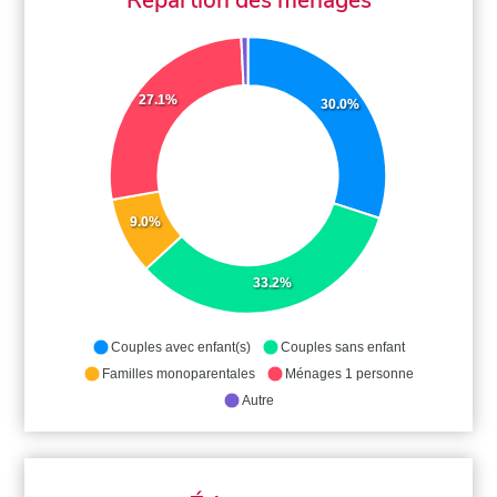
27.1%
30.0%
9.0%
33.2%
Couples avec enfant(s)
Couples sans enfant
Familles monoparentales
Ménages 1 personne
Autre