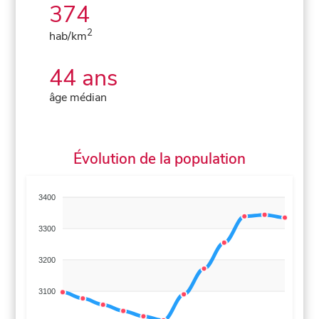
374
2
hab/km
44 ans
âge médian
Évolution de la population
3400
3300
3200
3100