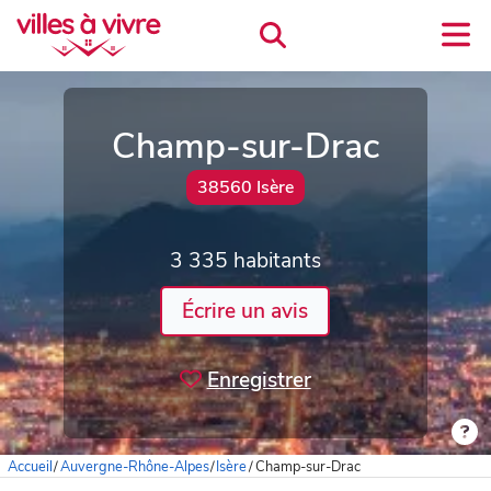
Champ-sur-Drac
38560 Isère
3 335 habitants
Écrire un avis
Enregistrer
Accueil
/
Auvergne-Rhône-Alpes
/
Isère
/
Champ-sur-Drac