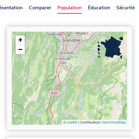
ésentation
Comparer
Population
Éducation
Sécurité
+
−
©
| Contributeurs
Leaflet
OpenStreetMap