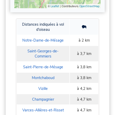
©
| Contributeurs
Leaflet
OpenStreetMap
Distances indiquées à vol
d'oiseau
Notre-Dame-de-Mésage
à 2 km
Saint-Georges-de-
à 3,7 km
Commiers
Saint-Pierre-de-Mésage
à 3,8 km
Montchaboud
à 3,8 km
Vizille
à 4,2 km
Champagnier
à 4,7 km
Varces-Allières-et-Risset
à 4,7 km