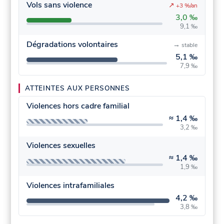
Vols sans violence
↗
+3 %/an
3,0 ‰
9,1 ‰
Dégradations volontaires
→
stable
5,1 ‰
7,9 ‰
ATTEINTES AUX PERSONNES
Violences hors cadre familial
≈
1,4 ‰
3,2 ‰
Violences sexuelles
≈
1,4 ‰
1,9 ‰
Violences intrafamiliales
4,2 ‰
3,8 ‰