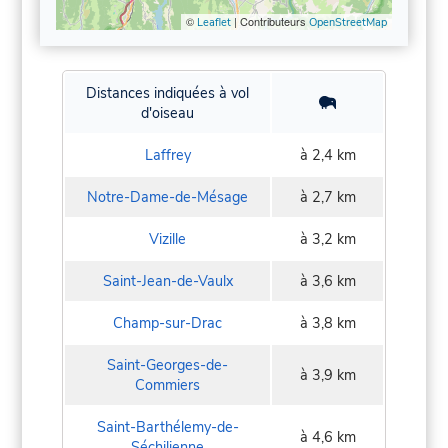
©
| Contributeurs
Leaflet
OpenStreetMap
Distances indiquées à vol
d'oiseau
Laffrey
à 2,4 km
Notre-Dame-de-Mésage
à 2,7 km
Vizille
à 3,2 km
Saint-Jean-de-Vaulx
à 3,6 km
Champ-sur-Drac
à 3,8 km
Saint-Georges-de-
à 3,9 km
Commiers
Saint-Barthélemy-de-
à 4,6 km
Séchilienne