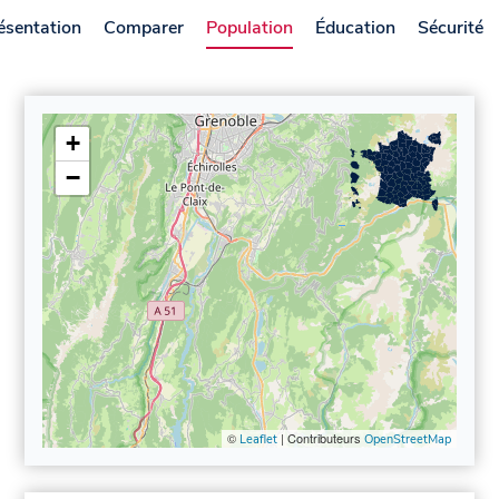
ésentation
Comparer
Population
Éducation
Sécurité
+
−
©
| Contributeurs
Leaflet
OpenStreetMap