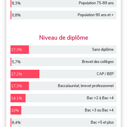
Population 75-89 ans
8,3%
Population 90 ans et +
0,8%
Niveau de diplôme
Sans diplôme
17,3%
Brevet des collèges
5,7%
CAP / BEP
27,2%
Baccalauréat, brevet professionnel
17,3%
Bac +2 à Bac +4
14,1%
Bac +3 ou Bac +4
10%
Bac +5 et plus
8,4%