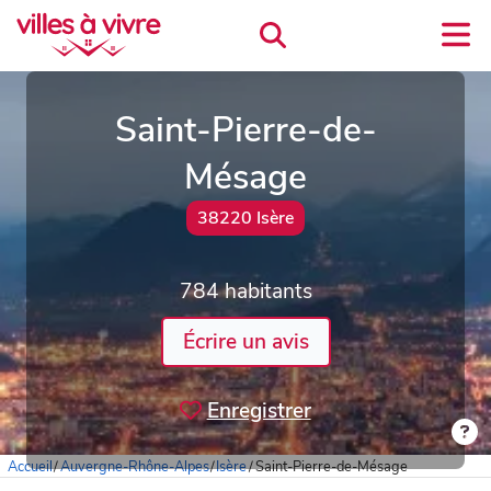
Saint-Pierre-de-
Mésage
38220 Isère
784 habitants
Écrire un avis
Enregistrer
Accueil
/
Auvergne-Rhône-Alpes
/
Isère
/
Saint-Pierre-de-Mésage