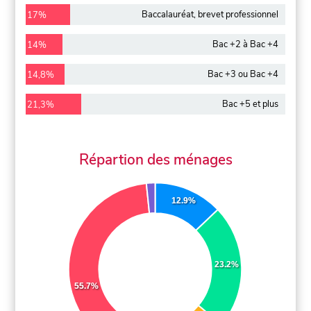
Baccalauréat, brevet professionnel
17%
Bac +2 à Bac +4
14%
Bac +3 ou Bac +4
14,8%
Bac +5 et plus
21,3%
Répartion des ménages
12.9%
23.2%
55.7%