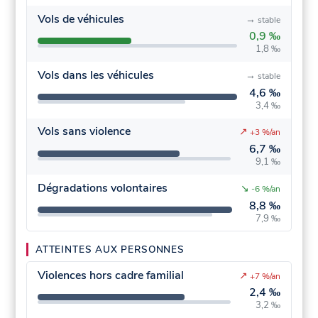
Vols de véhicules
→
stable
0,9 ‰
1,8 ‰
Vols dans les véhicules
→
stable
4,6 ‰
3,4 ‰
Vols sans violence
↗
+3 %/an
6,7 ‰
9,1 ‰
Dégradations volontaires
↘
-6 %/an
8,8 ‰
7,9 ‰
ATTEINTES AUX PERSONNES
Violences hors cadre familial
↗
+7 %/an
2,4 ‰
3,2 ‰