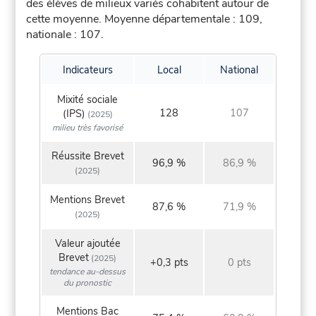
des élèves de milieux variés cohabitent autour de
cette moyenne.
Moyenne départementale : 109,
nationale : 107.
Indicateurs
Local
National
Mixité sociale
128
107
(IPS)
(2025)
milieu très favorisé
Réussite Brevet
96,9 %
86,9 %
(2025)
Mentions Brevet
87,6 %
71,9 %
(2025)
Valeur ajoutée
Brevet
(2025)
+0,3 pts
0 pts
tendance au-dessus
du pronostic
Mentions Bac