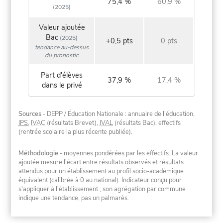
75,4 %
60,9 %
(2025)
Valeur ajoutée
Bac
(2025)
+0,5 pts
0 pts
tendance au-dessus
du pronostic
Part d'élèves
37,9 %
17,4 %
dans le privé
Sources
- DEPP / Éducation Nationale : annuaire de l'éducation,
IPS
,
IVAC
(résultats Brevet),
IVAL
(résultats Bac), effectifs
(rentrée scolaire la plus récente publiée).
Méthodologie
- moyennes pondérées par les effectifs. La valeur
ajoutée mesure l'écart entre résultats observés et résultats
attendus pour un établissement au profil socio-académique
équivalent (calibrée à 0 au national). Indicateur conçu pour
s'appliquer à l'établissement ; son agrégation par commune
indique une tendance, pas un palmarès.