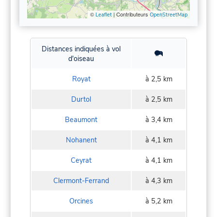
©
| Contributeurs
Leaflet
OpenStreetMap
Distances indiquées à vol
d'oiseau
Royat
à 2,5 km
Durtol
à 2,5 km
Beaumont
à 3,4 km
Nohanent
à 4,1 km
Ceyrat
à 4,1 km
Clermont-Ferrand
à 4,3 km
Orcines
à 5,2 km