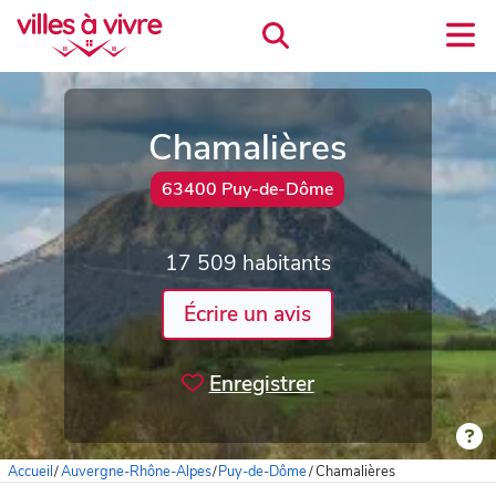
Chamalières
63400 Puy-de-Dôme
17 509 habitants
Écrire un avis
Enregistrer
Accueil
/
Auvergne-Rhône-Alpes
/
Puy-de-Dôme
/
Chamalières