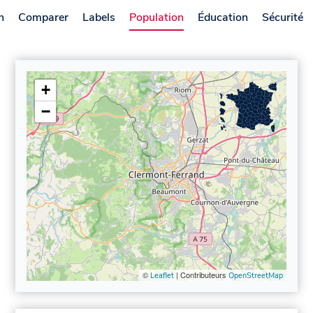
n
Comparer
Labels
Population
Éducation
Sécurité
+
−
©
| Contributeurs
Leaflet
OpenStreetMap