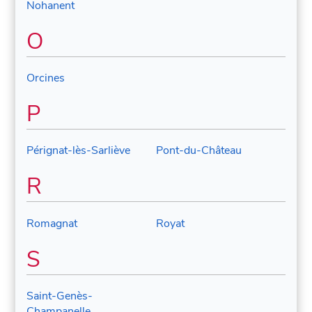
Nohanent
O
Orcines
P
Pérignat-lès-Sarliève
Pont-du-Château
R
Romagnat
Royat
S
Saint-Genès-
Champanelle