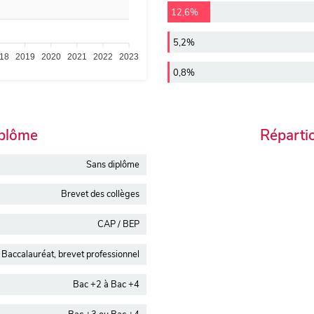
12,6%
5,2%
18
2019
2020
2021
2022
2023
0,8%
iplôme
Réparti
Sans diplôme
Brevet des collèges
CAP / BEP
Baccalauréat, brevet professionnel
Bac +2 à Bac +4