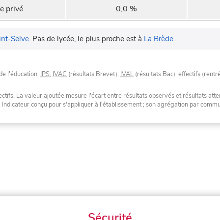
e privé
0,0 %
int-Selve
.
Pas de lycée, le plus proche est à
La Brède
.
de l'éducation,
IPS
,
IVAC
(résultats Brevet),
IVAL
(résultats Bac), effectifs (rentr
tifs. La valeur ajoutée mesure l'écart entre résultats observés et résultats atte
. Indicateur conçu pour s'appliquer à l'établissement ; son agrégation par com
Sécurité