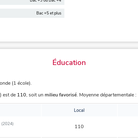
Bac +3 ou Bac +4
Bac +5 et plus
Éducation
onde (1 école).
) est de
110
,
soit un
milieu favorisé
.
Moyenne départementale : 
Local
(2024)
110