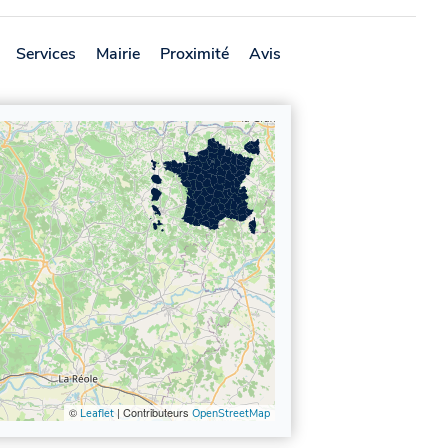
Services
Mairie
Proximité
Avis
©
| Contributeurs
Leaflet
OpenStreetMap