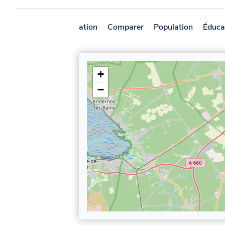
Présentation
Comparer
Population
Éduca
+
−