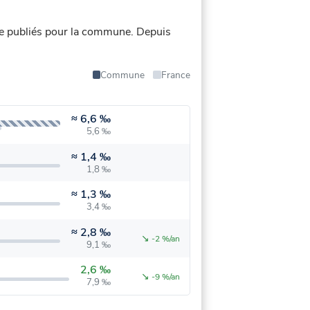
e publiés pour la commune.
Depuis
Commune
France
≈
6,6 ‰
5,6 ‰
≈
1,4 ‰
1,8 ‰
≈
1,3 ‰
3,4 ‰
≈
2,8 ‰
↘
-2 %/an
9,1 ‰
2,6 ‰
↘
-9 %/an
7,9 ‰