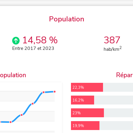
Population
14,58 %
387
Entre 2017 et 2023
2
hab/km
population
Répart
22,3%
16,2%
23%
19,9%