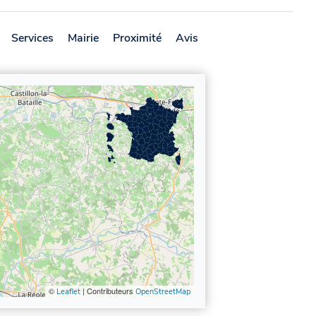
Services
Mairie
Proximité
Avis
©
| Contributeurs
Leaflet
OpenStreetMap