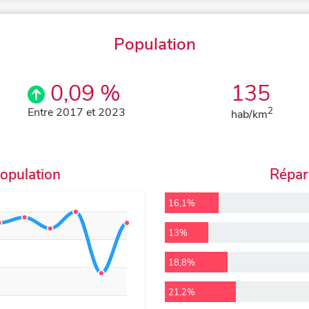
Population
0,09 %
135
Entre 2017 et 2023
2
hab/km
population
Répart
16,1%
13%
18,8%
21,2%