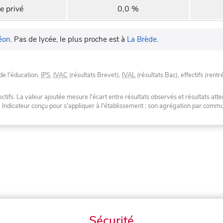
e privé
0,0 %
éon
.
Pas de lycée, le plus proche est à
La Brède
.
de l'éducation,
IPS
,
IVAC
(résultats Brevet),
IVAL
(résultats Bac), effectifs (rentr
tifs. La valeur ajoutée mesure l'écart entre résultats observés et résultats atte
. Indicateur conçu pour s'appliquer à l'établissement ; son agrégation par com
Sécurité