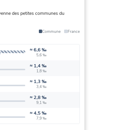
 moyenne des petites communes du
Commune
France
≈
6,6 ‰
5,6 ‰
≈
1,4 ‰
1,8 ‰
≈
1,3 ‰
3,4 ‰
≈
2,8 ‰
9,1 ‰
≈
4,5 ‰
7,9 ‰