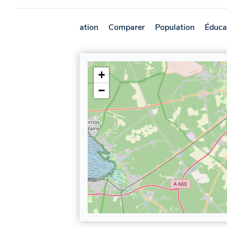
Présentation
Comparer
Population
Éduca
+
−