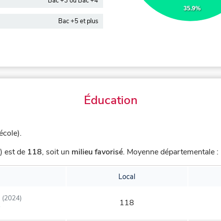
Bac +3 ou Bac +4
35.9%
Bac +5 et plus
Éducation
école).
) est de
118
,
soit un
milieu favorisé
.
Moyenne départementale : 
Local
(2024)
118