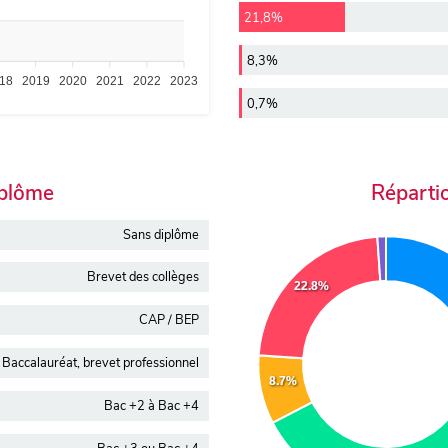
21,8%
8,3%
18
2019
2020
2021
2022
2023
0,7%
iplôme
Réparti
Sans diplôme
Brevet des collèges
22.8%
CAP / BEP
Baccalauréat, brevet professionnel
8.7%
Bac +2 à Bac +4