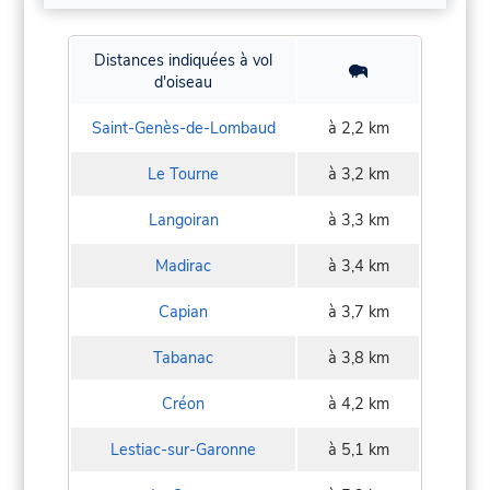
Distances indiquées à vol
d'oiseau
Saint-Genès-de-Lombaud
à 2,2 km
Le Tourne
à 3,2 km
Langoiran
à 3,3 km
Madirac
à 3,4 km
Capian
à 3,7 km
Tabanac
à 3,8 km
Créon
à 4,2 km
Lestiac-sur-Garonne
à 5,1 km