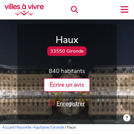
Haux
33550 Gironde
840 habitants
Écrire un avis
Enregistrer
Accueil
/
Nouvelle-Aquitaine
/
Gironde
/
Haux