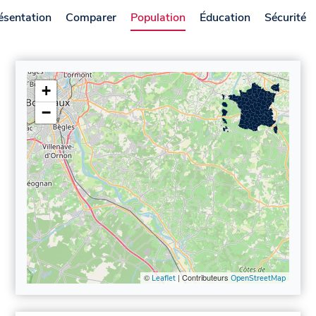
ésentation
Comparer
Population
Éducation
Sécurité
+
−
©
| Contributeurs
Leaflet
OpenStreetMap