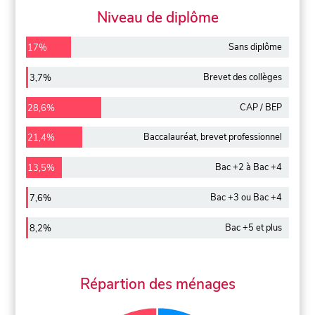
Niveau de diplôme
Sans diplôme
17%
Brevet des collèges
3,7%
CAP / BEP
28,6%
Baccalauréat, brevet professionnel
21,4%
Bac +2 à Bac +4
13,5%
Bac +3 ou Bac +4
7,6%
Bac +5 et plus
8,2%
Répartion des ménages