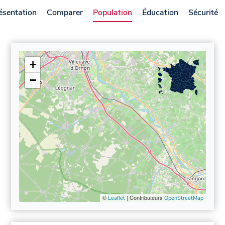
ésentation
Comparer
Population
Éducation
Sécurité
+
−
©
| Contributeurs
Leaflet
OpenStreetMap