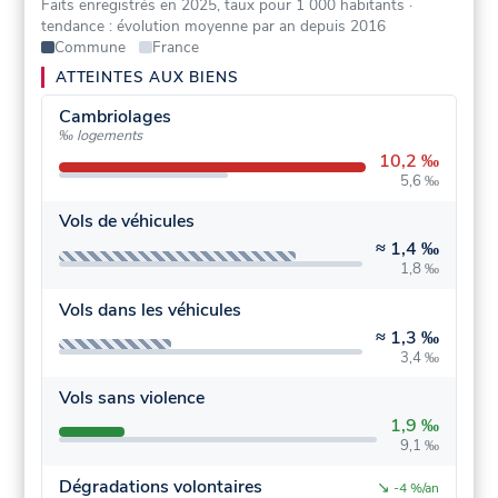
Faits enregistrés en 2025, taux pour 1 000 habitants
·
tendance : évolution moyenne par an depuis 2016
Commune
France
ATTEINTES AUX BIENS
Cambriolages
‰ logements
10,2 ‰
5,6 ‰
Vols de véhicules
≈
1,4 ‰
1,8 ‰
Vols dans les véhicules
≈
1,3 ‰
3,4 ‰
Vols sans violence
1,9 ‰
9,1 ‰
Dégradations volontaires
↘
-4 %/an