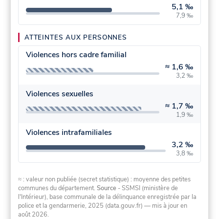
5,1 ‰
7,9 ‰
ATTEINTES AUX PERSONNES
Violences hors cadre familial
≈
1,6 ‰
3,2 ‰
Violences sexuelles
≈
1,7 ‰
1,9 ‰
Violences intrafamiliales
3,2 ‰
3,8 ‰
≈ : valeur non publiée (secret statistique) : moyenne des petites
communes du département.
Source
- SSMSI (ministère de
l'Intérieur), base communale de la délinquance enregistrée par la
police et la gendarmerie, 2025 (data.gouv.fr)
— mis à jour en
août 2026
.