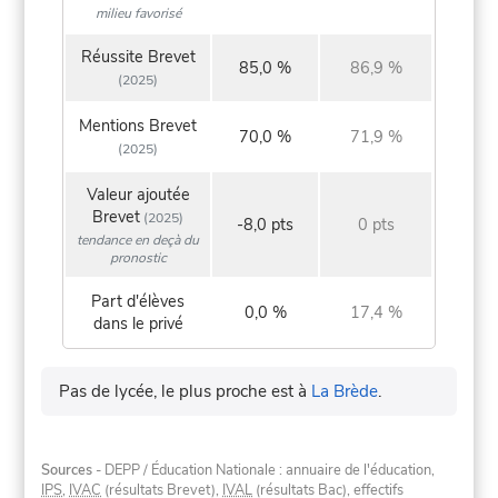
milieu favorisé
Réussite Brevet
85,0 %
86,9 %
(2025)
Mentions Brevet
70,0 %
71,9 %
(2025)
Valeur ajoutée
Brevet
(2025)
-8,0 pts
0 pts
tendance en deçà du
pronostic
Part d'élèves
0,0 %
17,4 %
dans le privé
Pas de lycée, le plus proche est à
La Brède
.
Sources
- DEPP / Éducation Nationale : annuaire de l'éducation,
IPS
,
IVAC
(résultats Brevet),
IVAL
(résultats Bac), effectifs