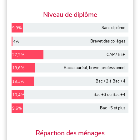
Niveau de diplôme
Sans diplôme
9,9%
Brevet des collèges
4%
CAP / BEP
27,2%
Baccalauréat, brevet professionnel
19,6%
Bac +2 à Bac +4
19,3%
Bac +3 ou Bac +4
10,4%
Bac +5 et plus
9,6%
Répartion des ménages