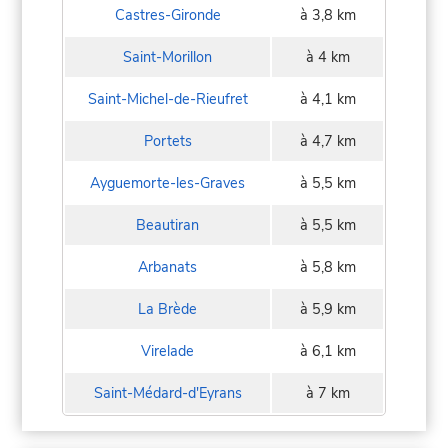
Castres-Gironde
à 3,8 km
Saint-Morillon
à 4 km
Saint-Michel-de-Rieufret
à 4,1 km
Portets
à 4,7 km
Ayguemorte-les-Graves
à 5,5 km
Beautiran
à 5,5 km
Arbanats
à 5,8 km
La Brède
à 5,9 km
Virelade
à 6,1 km
Saint-Médard-d'Eyrans
à 7 km