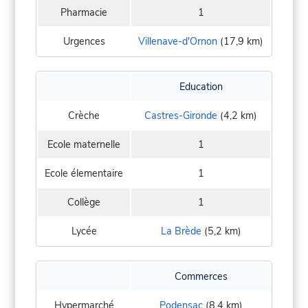
Pharmacie
1
Urgences
Villenave-d'Ornon
(17,9 km)
Education
Crèche
Castres-Gironde
(4,2 km)
Ecole maternelle
1
Ecole élementaire
1
Collège
1
Lycée
La Brède
(5,2 km)
Commerces
Hypermarché
Podensac
(8,4 km)