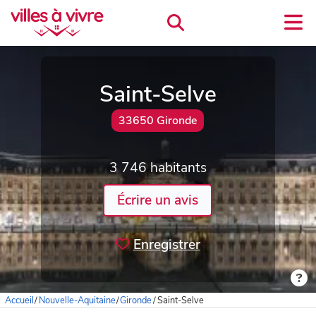
Saint-Selve
33650 Gironde
3 746 habitants
Écrire un avis
Enregistrer
Accueil
/
Nouvelle-Aquitaine
/
Gironde
/
Saint-Selve