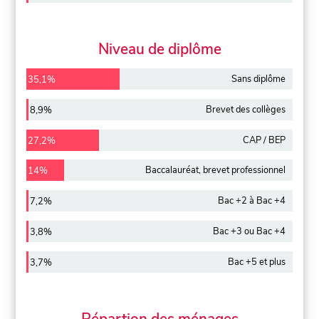
Niveau de diplôme
Sans diplôme
35,1%
Brevet des collèges
8,9%
CAP / BEP
27,2%
Baccalauréat, brevet professionnel
14%
Bac +2 à Bac +4
7,2%
Bac +3 ou Bac +4
3,8%
Bac +5 et plus
3,7%
Répartion des ménages