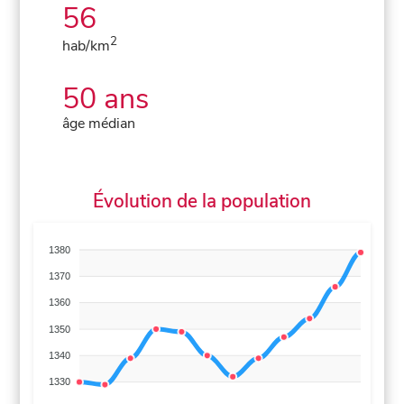
56
2
hab/km
50 ans
âge médian
Évolution de la population
1380
1370
1360
1350
1340
1330