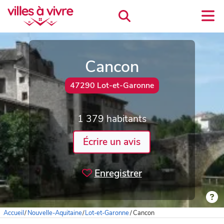
Cancon
47290 Lot-et-Garonne
1 379 habitants
Écrire un avis
Enregistrer
Accueil
/
Nouvelle-Aquitaine
/
Lot-et-Garonne
/
Cancon