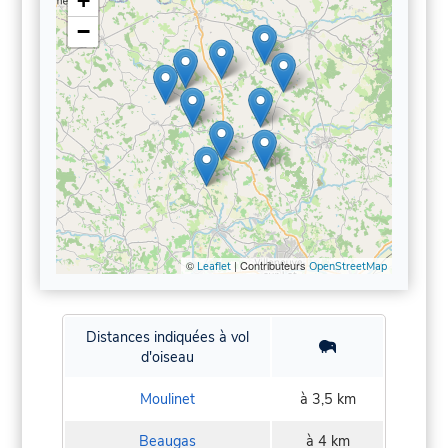
+
−
©
| Contributeurs
Leaflet
OpenStreetMap
Distances indiquées à vol
d'oiseau
Moulinet
à 3,5 km
Beaugas
à 4 km