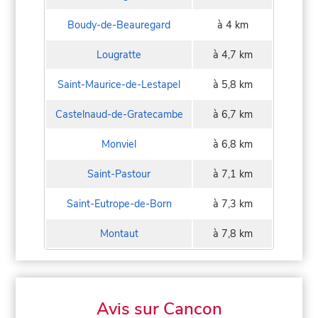
Boudy-de-Beauregard
à 4 km
Lougratte
à 4,7 km
Saint-Maurice-de-Lestapel
à 5,8 km
Castelnaud-de-Gratecambe
à 6,7 km
Monviel
à 6,8 km
Saint-Pastour
à 7,1 km
Saint-Eutrope-de-Born
à 7,3 km
Montaut
à 7,8 km
Avis sur Cancon