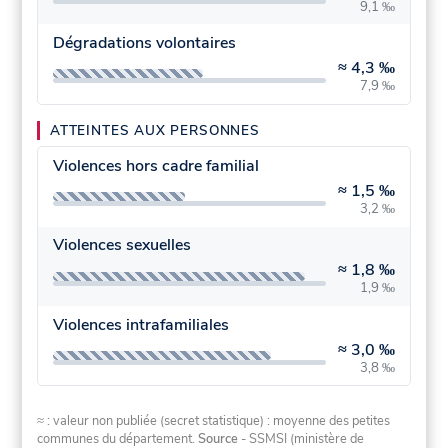
9,1 ‰
Dégradations volontaires
≈
4,3 ‰
7,9 ‰
ATTEINTES AUX PERSONNES
Violences hors cadre familial
≈
1,5 ‰
3,2 ‰
Violences sexuelles
≈
1,8 ‰
1,9 ‰
Violences intrafamiliales
≈
3,0 ‰
3,8 ‰
≈ : valeur non publiée (secret statistique) : moyenne des petites
communes du département.
Source
- SSMSI (ministère de