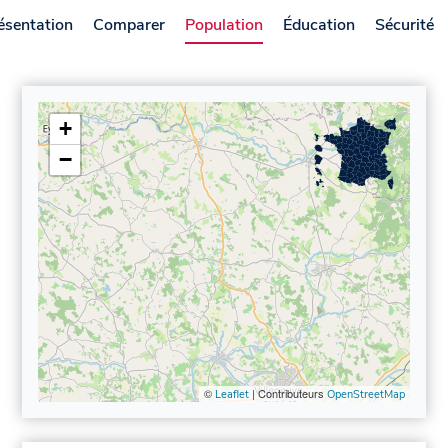
ésentation
Comparer
Population
Éducation
Sécurité
+
−
©
| Contributeurs
Leaflet
OpenStreetMap