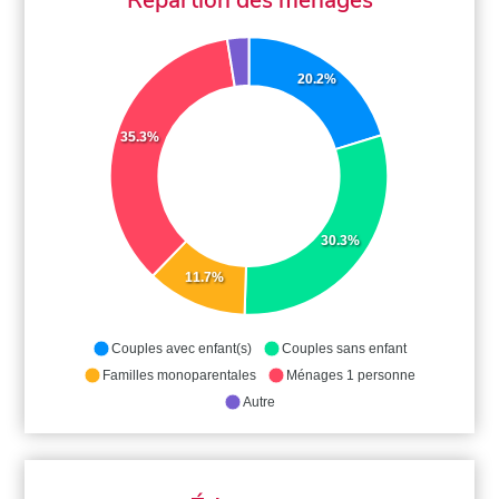
20.2%
35.3%
30.3%
11.7%
Couples avec enfant(s)
Couples sans enfant
Familles monoparentales
Ménages 1 personne
Autre