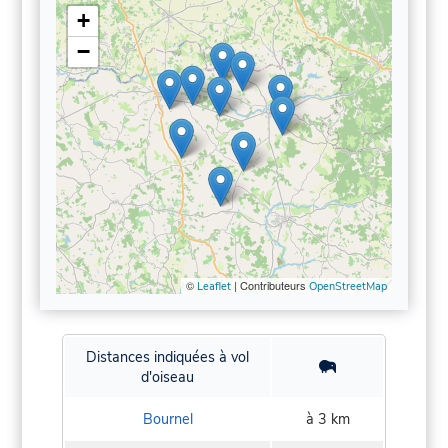
+
−
©
| Contributeurs
Leaflet
OpenStreetMap
Distances indiquées à vol
d'oiseau
Bournel
à 3 km