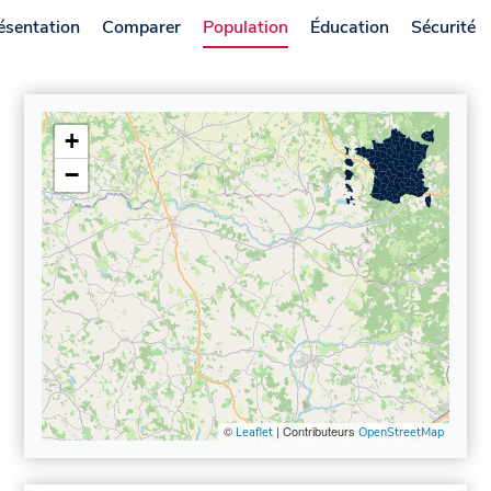
ésentation
Comparer
Population
Éducation
Sécurité
+
−
©
| Contributeurs
Leaflet
OpenStreetMap