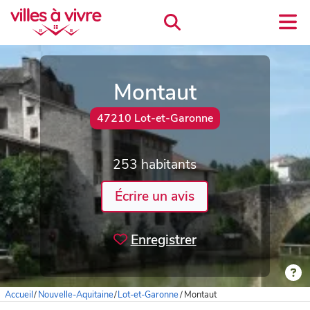
Montaut
47210 Lot-et-Garonne
253 habitants
Écrire un avis
Enregistrer
Accueil
/
Nouvelle-Aquitaine
/
Lot-et-Garonne
/
Montaut