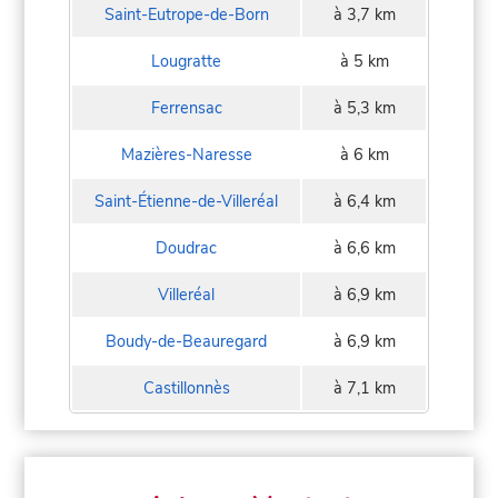
Saint-Eutrope-de-Born
à 3,7 km
Lougratte
à 5 km
Ferrensac
à 5,3 km
Mazières-Naresse
à 6 km
Saint-Étienne-de-Villeréal
à 6,4 km
Doudrac
à 6,6 km
Villeréal
à 6,9 km
Boudy-de-Beauregard
à 6,9 km
Castillonnès
à 7,1 km