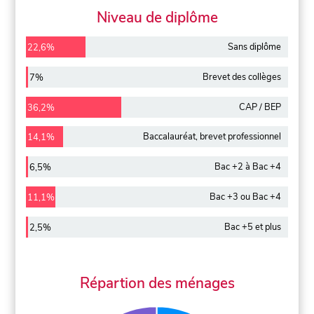
Niveau de diplôme
Sans diplôme
22,6%
Brevet des collèges
7%
CAP / BEP
36,2%
Baccalauréat, brevet professionnel
14,1%
Bac +2 à Bac +4
6,5%
Bac +3 ou Bac +4
11,1%
Bac +5 et plus
2,5%
Répartion des ménages