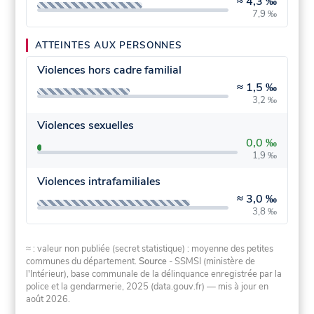
≈
4,3 ‰
7,9 ‰
ATTEINTES AUX PERSONNES
Violences hors cadre familial
≈
1,5 ‰
3,2 ‰
Violences sexuelles
0,0 ‰
1,9 ‰
Violences intrafamiliales
≈
3,0 ‰
3,8 ‰
≈ : valeur non publiée (secret statistique) : moyenne des petites
communes du département.
Source
- SSMSI (ministère de
l'Intérieur), base communale de la délinquance enregistrée par la
police et la gendarmerie, 2025 (data.gouv.fr)
— mis à jour en
août 2026
.