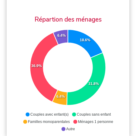
Répartion des ménages
6.4%
18.6%
36.9%
31.8%
6.4%
Couples avec enfant(s)
Couples sans enfant
Familles monoparentales
Ménages 1 personne
Autre