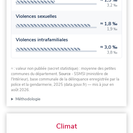
≈
1,5 ‰
3,2 ‰
Violences sexuelles
≈
1,8 ‰
1,9 ‰
Violences intrafamiliales
≈
3,0 ‰
3,8 ‰
≈ : valeur non publiée (secret statistique) : moyenne des petites
communes du département.
Source
- SSMSI (ministère de
l'Intérieur), base communale de la délinquance enregistrée par la
police et la gendarmerie, 2025 (data.gouv.fr)
— mis à jour en
août 2026
.
Méthodologie
Climat