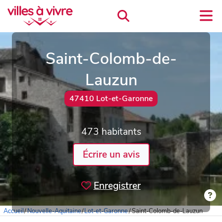
Saint-Colomb-de-
Lauzun
47410 Lot-et-Garonne
473 habitants
Écrire un avis
Enregistrer
Accueil
/
Nouvelle-Aquitaine
/
Lot-et-Garonne
/
Saint-Colomb-de-Lauzun