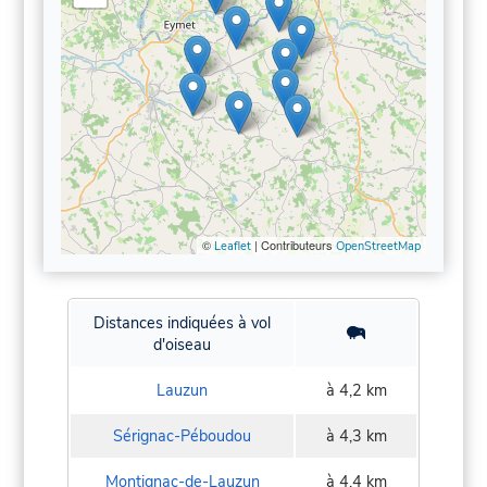
©
| Contributeurs
Leaflet
OpenStreetMap
Distances indiquées à vol
d'oiseau
Lauzun
à 4,2 km
Sérignac-Péboudou
à 4,3 km
Montignac-de-Lauzun
à 4,4 km