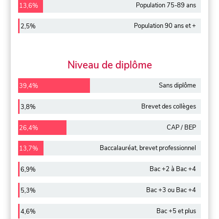
Population 75-89 ans
13,6%
Population 90 ans et +
2,5%
Niveau de diplôme
Sans diplôme
39,4%
Brevet des collèges
3,8%
CAP / BEP
26,4%
Baccalauréat, brevet professionnel
13,7%
Bac +2 à Bac +4
6,9%
Bac +3 ou Bac +4
5,3%
Bac +5 et plus
4,6%