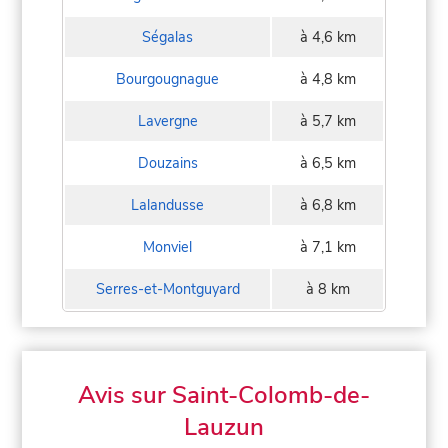
Ségalas
à 4,6 km
Bourgougnague
à 4,8 km
Lavergne
à 5,7 km
Douzains
à 6,5 km
Lalandusse
à 6,8 km
Monviel
à 7,1 km
Serres-et-Montguyard
à 8 km
Avis sur Saint-Colomb-de-
Lauzun