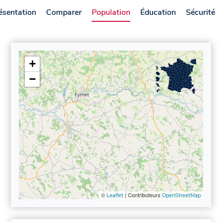
ésentation
Comparer
Population
Éducation
Sécurité
+
−
©
| Contributeurs
Leaflet
OpenStreetMap