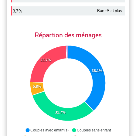
Bac +5 et plus
3,7%
Répartion des ménages
23.7%
38.1%
5.8%
31.7%
Couples avec enfant(s)
Couples sans enfant