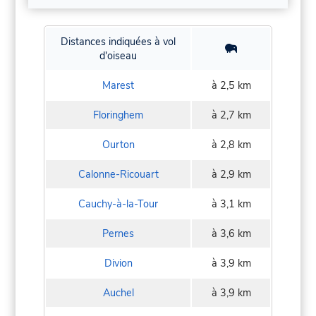
Distances indiquées à vol
d'oiseau
Marest
à 2,5 km
Floringhem
à 2,7 km
Ourton
à 2,8 km
Calonne-Ricouart
à 2,9 km
Cauchy-à-la-Tour
à 3,1 km
Pernes
à 3,6 km
Divion
à 3,9 km
Auchel
à 3,9 km