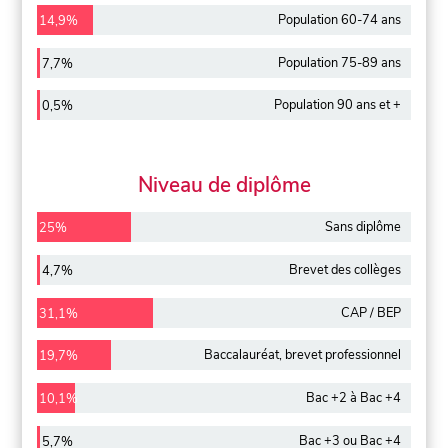
Population 60-74 ans
14,9%
Population 75-89 ans
7,7%
Population 90 ans et +
0,5%
Niveau de diplôme
Sans diplôme
25%
Brevet des collèges
4,7%
CAP / BEP
31,1%
Baccalauréat, brevet professionnel
19,7%
Bac +2 à Bac +4
10,1%
Bac +3 ou Bac +4
5,7%