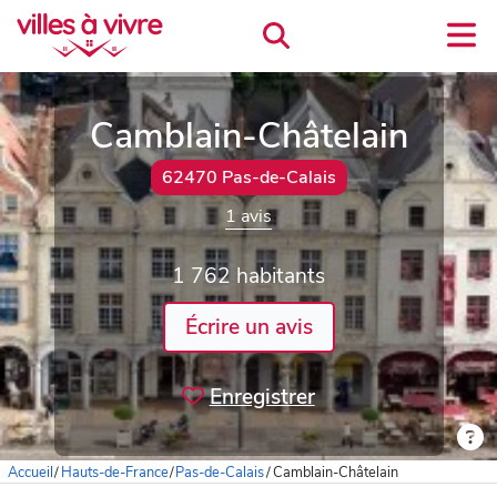
Camblain-Châtelain
62470 Pas-de-Calais
1 avis
1 762 habitants
Écrire un avis
Enregistrer
Accueil
/
Hauts-de-France
/
Pas-de-Calais
/
Camblain-Châtelain