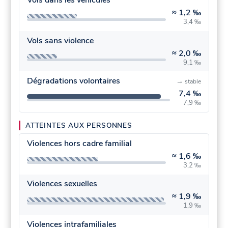
Vols dans les véhicules
≈
1,2 ‰
3,4 ‰
Vols sans violence
≈
2,0 ‰
9,1 ‰
Dégradations volontaires
→
stable
7,4 ‰
7,9 ‰
ATTEINTES AUX PERSONNES
Violences hors cadre familial
≈
1,6 ‰
3,2 ‰
Violences sexuelles
≈
1,9 ‰
1,9 ‰
Violences intrafamiliales