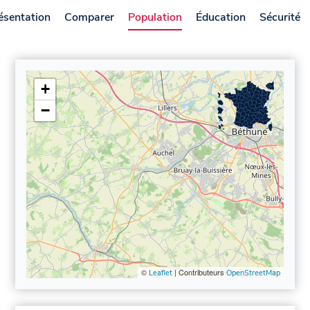
ésentation
Comparer
Population
Éducation
Sécurité
+
−
©
| Contributeurs
Leaflet
OpenStreetMap