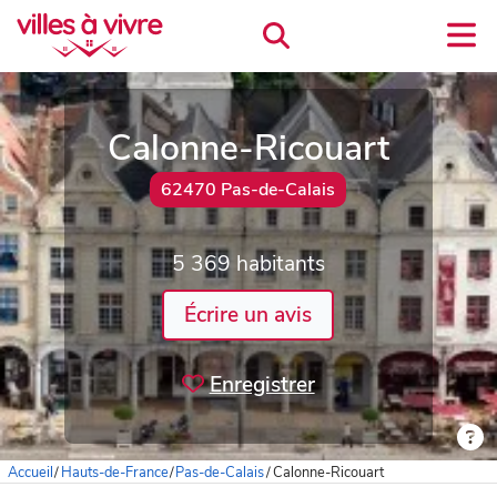
Calonne-Ricouart
62470 Pas-de-Calais
5 369 habitants
Écrire un avis
Enregistrer
Accueil
/
Hauts-de-France
/
Pas-de-Calais
/
Calonne-Ricouart