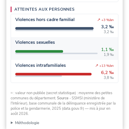
ATTEINTES AUX PERSONNES
Violences hors cadre familial
↗
+3 %/an
3,2 ‰
3,2 ‰
Violences sexuelles
1,1 ‰
1,9 ‰
Violences intrafamiliales
↗
+13 %/an
6,2 ‰
3,8 ‰
≈ : valeur non publiée (secret statistique) : moyenne des petites
communes du département.
Source
- SSMSI (ministère de
l'Intérieur), base communale de la délinquance enregistrée par la
police et la gendarmerie, 2025 (data.gouv.fr)
— mis à jour en
août 2026
.
Méthodologie