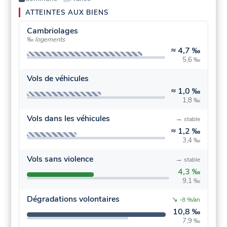
ATTEINTES AUX BIENS
Cambriolages
‰ logements
≈
4,7 ‰
5,6 ‰
Vols de véhicules
≈
1,0 ‰
1,8 ‰
Vols dans les véhicules
→
stable
≈
1,2 ‰
3,4 ‰
Vols sans violence
→
stable
4,3 ‰
9,1 ‰
Dégradations volontaires
↘
-8 %/an
10,8 ‰
7,9 ‰