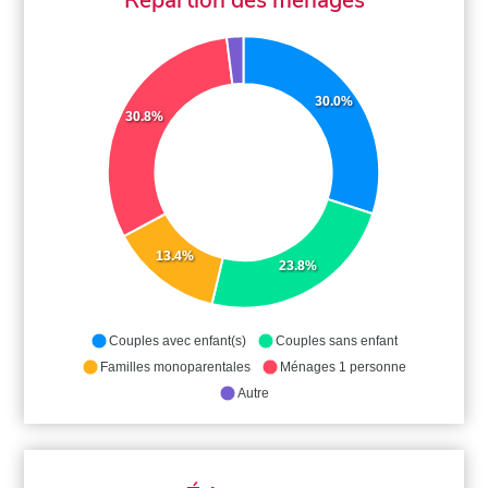
30.0%
30.8%
13.4%
23.8%
Couples avec enfant(s)
Couples sans enfant
Familles monoparentales
Ménages 1 personne
Autre