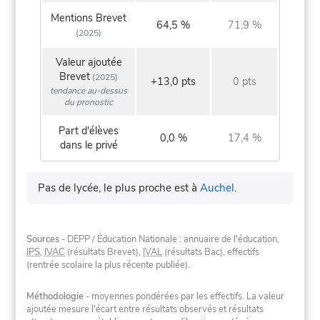
Mentions Brevet
64,5 %
71,9 %
(2025)
Valeur ajoutée
Brevet
(2025)
+13,0 pts
0 pts
tendance au-dessus
du pronostic
Part d'élèves
0,0 %
17,4 %
dans le privé
Pas de lycée, le plus proche est à
Auchel
.
Sources
- DEPP / Éducation Nationale : annuaire de l'éducation,
IPS
,
IVAC
(résultats Brevet),
IVAL
(résultats Bac), effectifs
(rentrée scolaire la plus récente publiée).
Méthodologie
- moyennes pondérées par les effectifs. La valeur
ajoutée mesure l'écart entre résultats observés et résultats