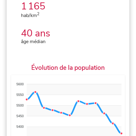
1 165
2
hab/km
40 ans
âge médian
Évolution de la population
5600
5550
5500
5450
5400