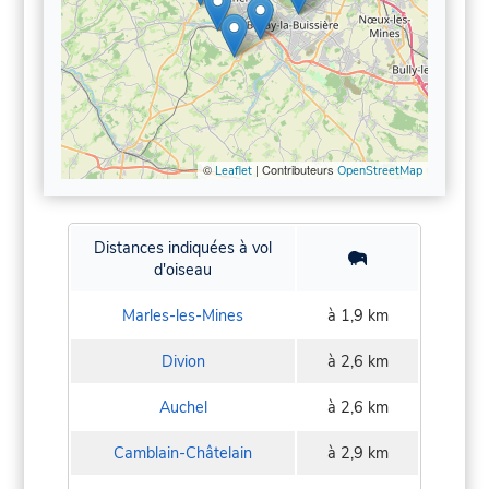
©
| Contributeurs
Leaflet
OpenStreetMap
Distances indiquées à vol
d'oiseau
Marles-les-Mines
à 1,9 km
Divion
à 2,6 km
Auchel
à 2,6 km
Camblain-Châtelain
à 2,9 km