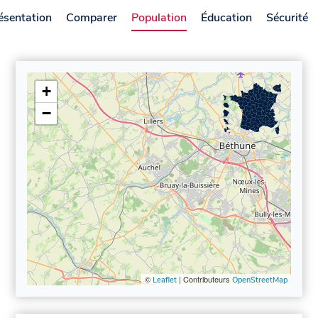
ésentation
Comparer
Population
Éducation
Sécurité
+
−
©
| Contributeurs
Leaflet
OpenStreetMap