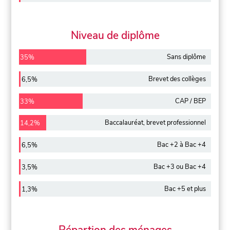
Niveau de diplôme
Sans diplôme
35%
Brevet des collèges
6,5%
CAP / BEP
33%
Baccalauréat, brevet professionnel
14,2%
Bac +2 à Bac +4
6,5%
Bac +3 ou Bac +4
3,5%
Bac +5 et plus
1,3%
Répartion des ménages