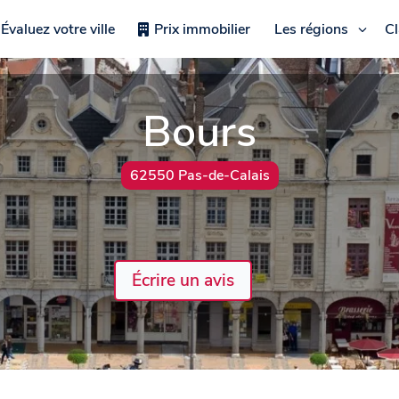
Évaluez votre ville
Prix immobilier
Les régions
C
Bours
62550 Pas-de-Calais
Écrire un avis