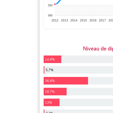
590
580
2012
2013
2014
2015
2016
2017
20
Niveau de d
14,4%
5,7%
36,4%
18,7%
13%