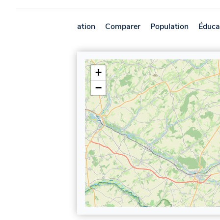
Présentation
Comparer
Population
Éduca
+
−