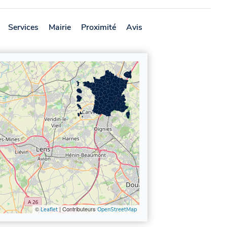
Services
Mairie
Proximité
Avis
©
| Contributeurs
Leaflet
OpenStreetMap