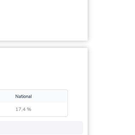
National
17,4 %