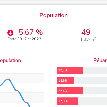
Population
-5,67 %
49
Entre 2017 et 2023
2
hab/km
population
Répart
22,4%
14,9%
22,4%
17,8%