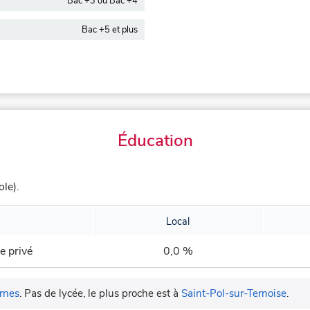
Bac +3 ou Bac +4
Bac +5 et plus
Éducation
le).
Local
e privé
0,0 %
rnes
.
Pas de lycée, le plus proche est à
Saint-Pol-sur-Ternoise
.