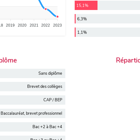
15,1%
6,3%
18
2019
2020
2021
2022
2023
1,1%
iplôme
Réparti
Sans diplôme
Brevet des collèges
CAP / BEP
Baccalauréat, brevet professionnel
Bac +2 à Bac +4