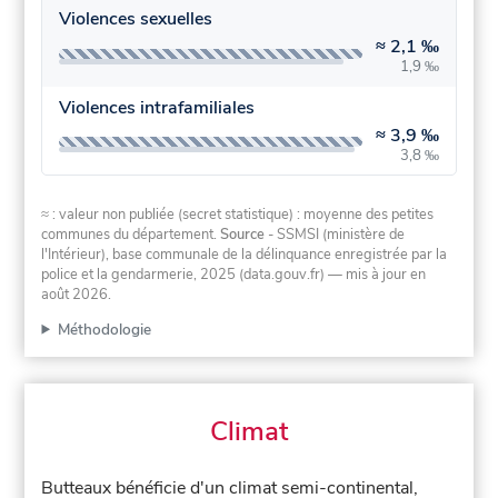
Violences sexuelles
≈
2,1 ‰
1,9 ‰
Violences intrafamiliales
≈
3,9 ‰
3,8 ‰
≈ : valeur non publiée (secret statistique) : moyenne des petites
communes du département.
Source
- SSMSI (ministère de
l'Intérieur), base communale de la délinquance enregistrée par la
police et la gendarmerie, 2025 (data.gouv.fr)
— mis à jour en
août 2026
.
Méthodologie
Climat
Butteaux bénéficie d'un climat semi-continental,