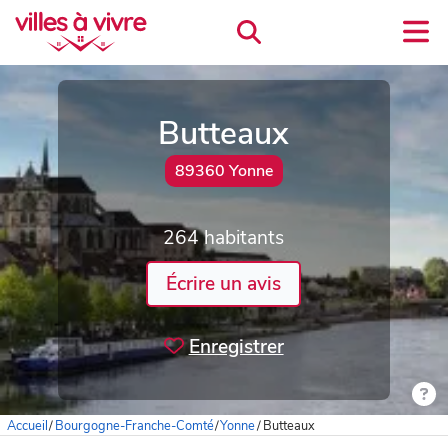
Butteaux
89360 Yonne
264 habitants
Écrire un avis
Enregistrer
Accueil
/
Bourgogne-Franche-Comté
/
Yonne
/
Butteaux