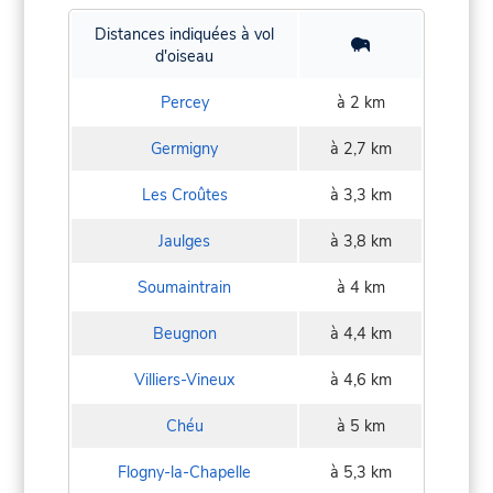
Distances indiquées à vol
d'oiseau
Percey
à 2 km
Germigny
à 2,7 km
Les Croûtes
à 3,3 km
Jaulges
à 3,8 km
Soumaintrain
à 4 km
Beugnon
à 4,4 km
Villiers-Vineux
à 4,6 km
Chéu
à 5 km
Flogny-la-Chapelle
à 5,3 km