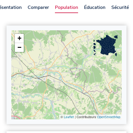
ésentation
Comparer
Population
Éducation
Sécurité
+
−
©
| Contributeurs
Leaflet
OpenStreetMap