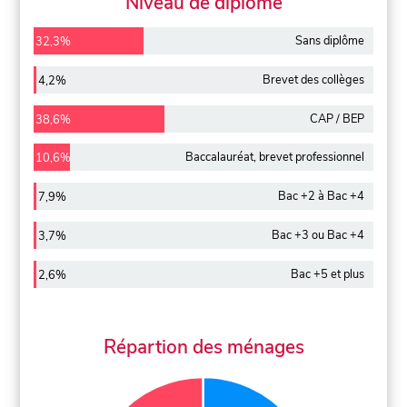
Niveau de diplôme
Sans diplôme
32,3%
Brevet des collèges
4,2%
CAP / BEP
38,6%
Baccalauréat, brevet professionnel
10,6%
Bac +2 à Bac +4
7,9%
Bac +3 ou Bac +4
3,7%
Bac +5 et plus
2,6%
Répartion des ménages