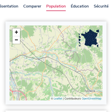
ésentation
Comparer
Population
Éducation
Sécurité
+
−
©
| Contributeurs
Leaflet
OpenStreetMap