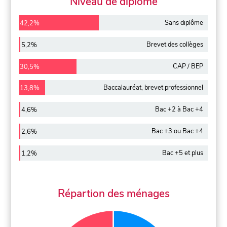
Niveau de diplôme
Sans diplôme
42,2%
Brevet des collèges
5,2%
CAP / BEP
30,5%
Baccalauréat, brevet professionnel
13,8%
Bac +2 à Bac +4
4,6%
Bac +3 ou Bac +4
2,6%
Bac +5 et plus
1,2%
Répartion des ménages