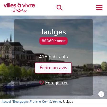
Jaulges
89360 Yonne
418 habitants
Écrire un avis
Enregistrer
Accueil
/
Bourgogne-Franche-Comté
/
Yonne
/
Jaulges