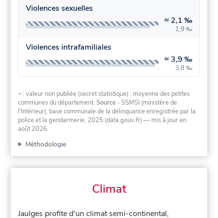
Violences sexuelles
≈
2,1 ‰
1,9 ‰
Violences intrafamiliales
≈
3,9 ‰
3,8 ‰
≈ : valeur non publiée (secret statistique) : moyenne des petites
communes du département.
Source
- SSMSI (ministère de
l'Intérieur), base communale de la délinquance enregistrée par la
police et la gendarmerie, 2025 (data.gouv.fr)
— mis à jour en
août 2026
.
Méthodologie
Climat
Jaulges profite d'un climat semi-continental,