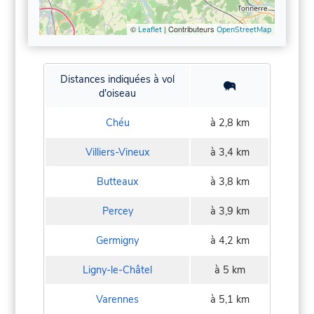
©
| Contributeurs
Leaflet
OpenStreetMap
Distances indiquées à vol
d'oiseau
Chéu
à 2,8 km
Villiers-Vineux
à 3,4 km
Butteaux
à 3,8 km
Percey
à 3,9 km
Germigny
à 4,2 km
Ligny-le-Châtel
à 5 km
Varennes
à 5,1 km