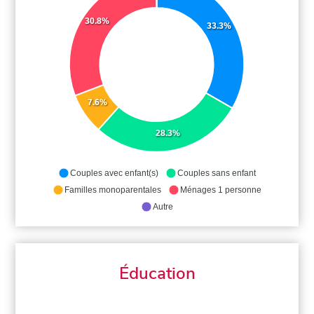
30.8%
33.3%
7.6%
28.3%
Couples avec enfant(s)
Couples sans enfant
Familles monoparentales
Ménages 1 personne
Autre
Éducation