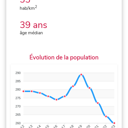
2
hab/km
39 ans
âge médian
Évolution de la population
290
285
280
275
270
265
260