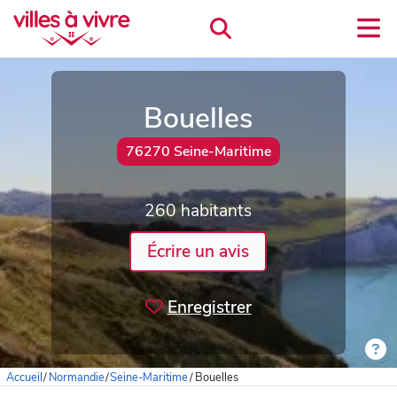
Bouelles
76270 Seine-Maritime
260 habitants
Écrire un avis
Enregistrer
Accueil
/
Normandie
/
Seine-Maritime
/
Bouelles