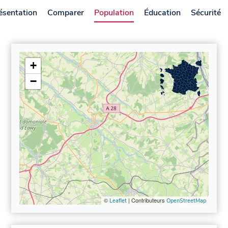
ésentation
Comparer
Population
Éducation
Sécurité
+
−
©
| Contributeurs
Leaflet
OpenStreetMap