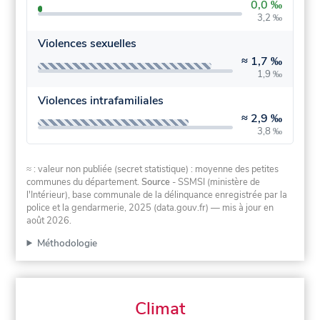
0,0 ‰
3,2 ‰
Violences sexuelles
≈
1,7 ‰
1,9 ‰
Violences intrafamiliales
≈
2,9 ‰
3,8 ‰
≈ : valeur non publiée (secret statistique) : moyenne des petites
communes du département.
Source
- SSMSI (ministère de
l'Intérieur), base communale de la délinquance enregistrée par la
police et la gendarmerie, 2025 (data.gouv.fr)
— mis à jour en
août 2026
.
Méthodologie
Climat