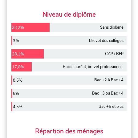
Niveau de diplôme
Sans diplôme
33,2%
Brevet des collèges
3%
CAP / BEP
28,1%
Baccalauréat, brevet professionnel
17,6%
Bac +2 à Bac +4
8,5%
Bac +3 ou Bac +4
5%
Bac +5 et plus
4,5%
Répartion des ménages