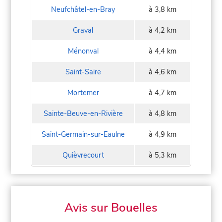
Neufchâtel-en-Bray
à 3,8 km
Graval
à 4,2 km
Ménonval
à 4,4 km
Saint-Saire
à 4,6 km
Mortemer
à 4,7 km
Sainte-Beuve-en-Rivière
à 4,8 km
Saint-Germain-sur-Eaulne
à 4,9 km
Quièvrecourt
à 5,3 km
Avis sur Bouelles