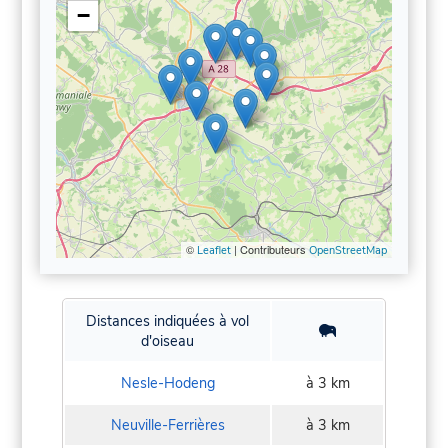
−
©
| Contributeurs
Leaflet
OpenStreetMap
Distances indiquées à vol
d'oiseau
Nesle-Hodeng
à 3 km
Neuville-Ferrières
à 3 km