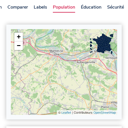
n
Comparer
Labels
Population
Éducation
Sécurité
+
−
©
| Contributeurs
Leaflet
OpenStreetMap