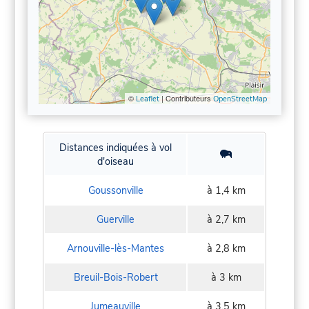
©
| Contributeurs
Leaflet
OpenStreetMap
Distances indiquées à vol
d'oiseau
Goussonville
à 1,4 km
Guerville
à 2,7 km
Arnouville-lès-Mantes
à 2,8 km
Breuil-Bois-Robert
à 3 km
Jumeauville
à 3,5 km