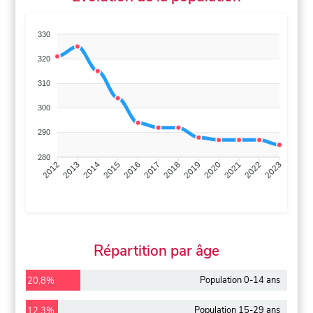
330
320
310
300
290
280
2013
2014
2015
2016
2017
2018
2019
2020
2021
2022
2012
2023
Répartition par âge
Population 0-14 ans
20,8%
Population 15-29 ans
12,3%