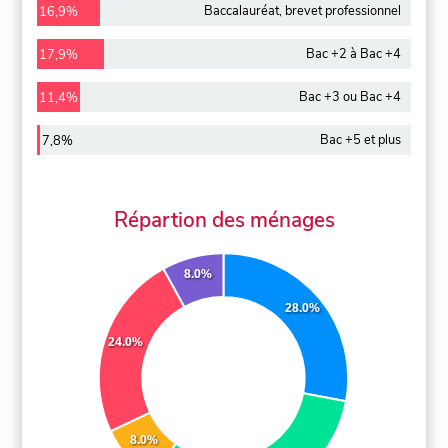
Baccalauréat, brevet professionnel
16,9%
Bac +2 à Bac +4
17,9%
Bac +3 ou Bac +4
11,4%
Bac +5 et plus
7,8%
Répartion des ménages
8.0%
28.0%
24.0%
8.0%