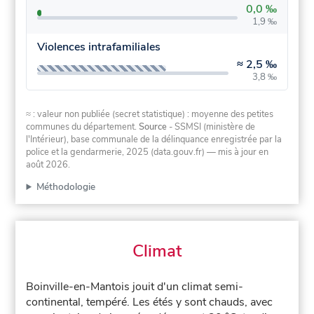
0,0 ‰
1,9 ‰
Violences intrafamiliales
≈
2,5 ‰
3,8 ‰
≈ : valeur non publiée (secret statistique) : moyenne des petites
communes du département.
Source
- SSMSI (ministère de
l'Intérieur), base communale de la délinquance enregistrée par la
police et la gendarmerie, 2025 (data.gouv.fr)
— mis à jour en
août 2026
.
Méthodologie
Climat
Boinville-en-Mantois jouit d'un climat semi-
continental, tempéré. Les étés y sont chauds, avec