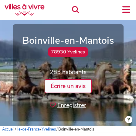
Boinville-en-Mantois
78930 Yvelines
285 habitants
Écrire un avis
Enregistrer
Accueil
/
Île-de-France
/
Yvelines
/
Boinville-en-Mantois