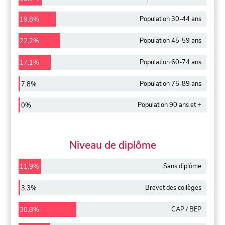
Population 30-44 ans
19,8%
Population 45-59 ans
22,2%
Population 60-74 ans
17,1%
Population 75-89 ans
7,8%
Population 90 ans et +
0%
Niveau de diplôme
Sans diplôme
11,9%
Brevet des collèges
3,3%
CAP / BEP
30,8%