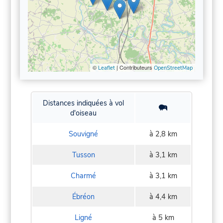
©
| Contributeurs
Leaflet
OpenStreetMap
Distances indiquées à vol
d'oiseau
Souvigné
à 2,8 km
Tusson
à 3,1 km
Charmé
à 3,1 km
Ébréon
à 4,4 km
Ligné
à 5 km