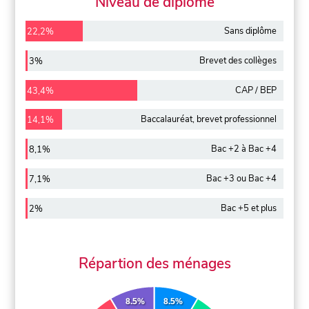
Niveau de diplôme
Sans diplôme
22,2%
Brevet des collèges
3%
CAP / BEP
43,4%
Baccalauréat, brevet professionnel
14,1%
Bac +2 à Bac +4
8,1%
Bac +3 ou Bac +4
7,1%
Bac +5 et plus
2%
Répartion des ménages
8.5%
8.5%