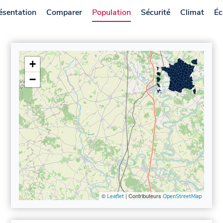
ésentation
Comparer
Population
Sécurité
Climat
Éc
+
−
©
| Contributeurs
Leaflet
OpenStreetMap