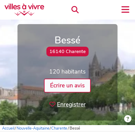
Bessé
16140 Charente
120 habitants
Écrire un avis
Enregistrer
Accueil
/
Nouvelle-Aquitaine
/
Charente
/
Bessé