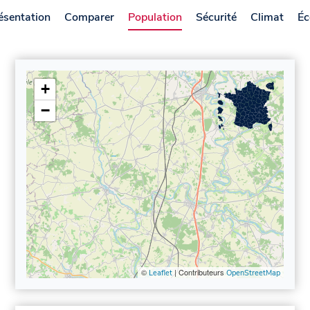
ésentation
Comparer
Population
Sécurité
Climat
Éc
+
−
©
| Contributeurs
Leaflet
OpenStreetMap