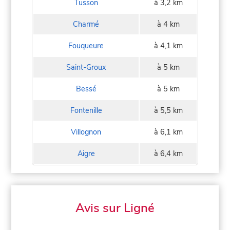
Tusson
à 3,2 km
Charmé
à 4 km
Fouqueure
à 4,1 km
Saint-Groux
à 5 km
Bessé
à 5 km
Fontenille
à 5,5 km
Villognon
à 6,1 km
Aigre
à 6,4 km
Avis sur Ligné