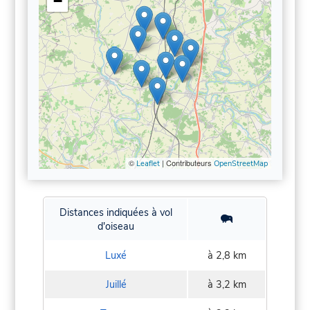
−
©
| Contributeurs
Leaflet
OpenStreetMap
Distances indiquées à vol
d'oiseau
Luxé
à 2,8 km
Juillé
à 3,2 km