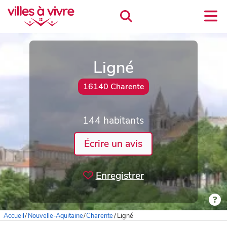
Ligné
16140 Charente
144 habitants
Écrire un avis
Enregistrer
Accueil
/
Nouvelle-Aquitaine
/
Charente
/
Ligné