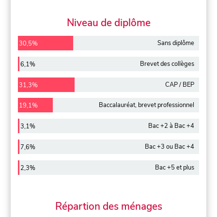
Niveau de diplôme
Sans diplôme
30,5%
Brevet des collèges
6,1%
CAP / BEP
31,3%
Baccalauréat, brevet professionnel
19,1%
Bac +2 à Bac +4
3,1%
Bac +3 ou Bac +4
7,6%
Bac +5 et plus
2,3%
Répartion des ménages