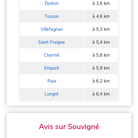
Ébréon
à 3,6 km
Tusson
à 4,6 km
Villefagnan
à 5,3 km
Saint-Fraigne
à 5,4 km
Charmé
à 5,8 km
Empuré
à 5,9 km
Raix
à 6,2 km
Longré
à 6,4 km
Avis sur Souvigné