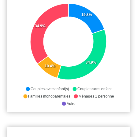
19.8%
34.9%
34.9%
10.4%
Couples avec enfant(s)
Couples sans enfant
Familles monoparentales
Ménages 1 personne
Autre