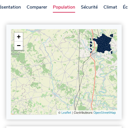
ésentation
Comparer
Population
Sécurité
Climat
Éc
+
−
©
| Contributeurs
Leaflet
OpenStreetMap