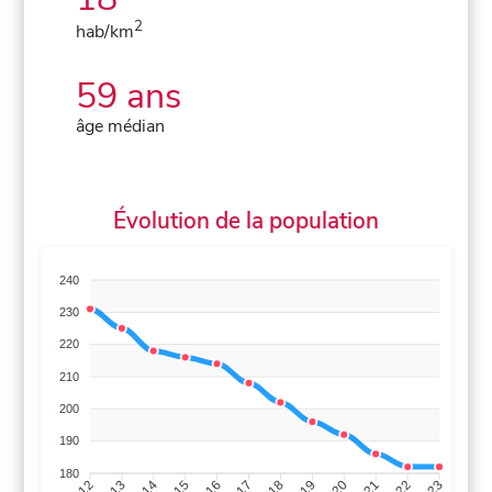
2
hab/km
59 ans
âge médian
Évolution de la population
240
230
220
210
200
190
180