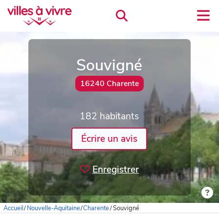
Souvigné
16240 Charente
182 habitants
Écrire un avis
Enregistrer
Accueil
/
Nouvelle-Aquitaine
/
Charente
/
Souvigné