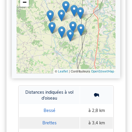
−
©
| Contributeurs
Leaflet
OpenStreetMap
Distances indiquées à vol
d'oiseau
Bessé
à 2,8 km
Brettes
à 3,4 km