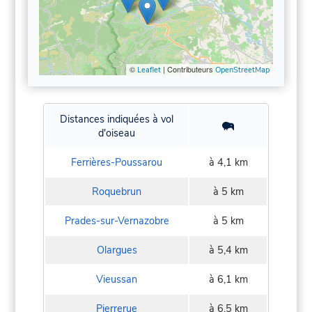
©
| Contributeurs
Leaflet
OpenStreetMap
Distances indiquées à vol
d'oiseau
Ferrières-Poussarou
à 4,1 km
Roquebrun
à 5 km
Prades-sur-Vernazobre
à 5 km
Olargues
à 5,4 km
Vieussan
à 6,1 km
Pierrerue
à 6,5 km