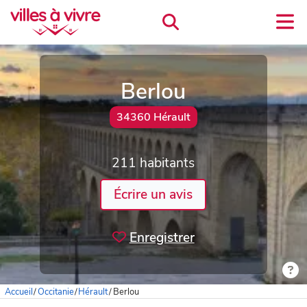
Berlou
34360 Hérault
211 habitants
Écrire un avis
Enregistrer
Accueil
/
Occitanie
/
Hérault
/
Berlou