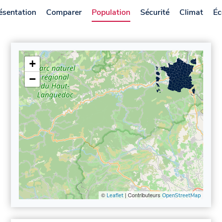
ésentation
Comparer
Population
Sécurité
Climat
Éc
+
−
©
| Contributeurs
Leaflet
OpenStreetMap