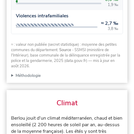
1,9 ‰
Violences intrafamiliales
≈
2,7 ‰
3,8 ‰
≈ : valeur non publiée (secret statistique) : moyenne des petites
communes du département.
Source
- SSMSI (ministère de
l'Intérieur), base communale de la délinquance enregistrée par la
police et la gendarmerie, 2025 (data.gouv.fr)
— mis à jour en
août 2026
.
Méthodologie
Climat
Berlou jouit d'un climat méditerranéen, chaud et bien
ensoleillé (2 200 heures de soleil par an, au-dessus
de la moyenne française). Les étés y sont très