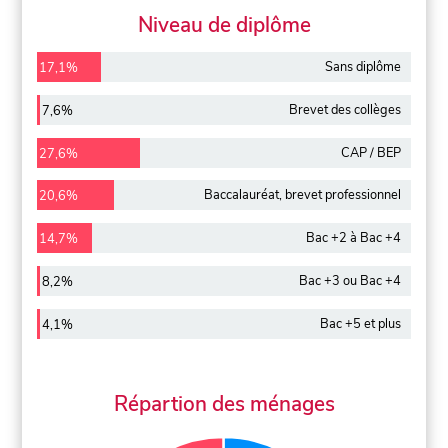
Niveau de diplôme
Sans diplôme
17,1%
Brevet des collèges
7,6%
CAP / BEP
27,6%
Baccalauréat, brevet professionnel
20,6%
Bac +2 à Bac +4
14,7%
Bac +3 ou Bac +4
8,2%
Bac +5 et plus
4,1%
Répartion des ménages