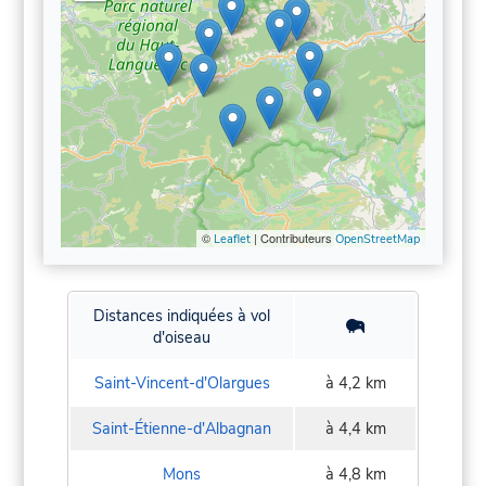
©
| Contributeurs
Leaflet
OpenStreetMap
Distances indiquées à vol
d'oiseau
Saint-Vincent-d'Olargues
à 4,2 km
Saint-Étienne-d'Albagnan
à 4,4 km
Mons
à 4,8 km