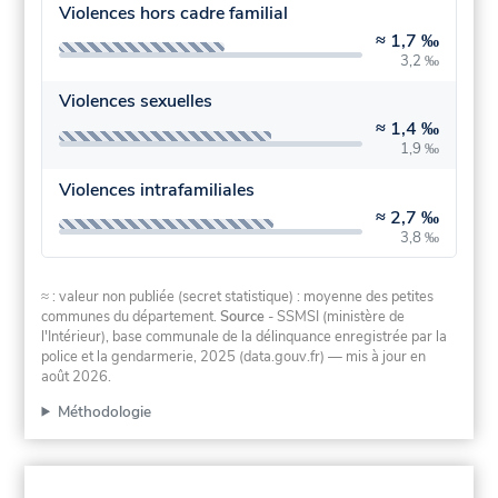
Violences hors cadre familial
≈
1,7 ‰
3,2 ‰
Violences sexuelles
≈
1,4 ‰
1,9 ‰
Violences intrafamiliales
≈
2,7 ‰
3,8 ‰
≈ : valeur non publiée (secret statistique) : moyenne des petites
communes du département.
Source
- SSMSI (ministère de
l'Intérieur), base communale de la délinquance enregistrée par la
police et la gendarmerie, 2025 (data.gouv.fr)
— mis à jour en
août 2026
.
Méthodologie