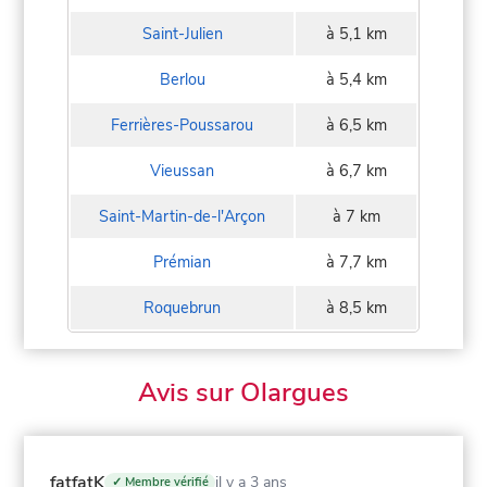
Saint-Julien
à 5,1 km
Berlou
à 5,4 km
Ferrières-Poussarou
à 6,5 km
Vieussan
à 6,7 km
Saint-Martin-de-l'Arçon
à 7 km
Prémian
à 7,7 km
Roquebrun
à 8,5 km
Avis sur Olargues
fatfatK
il y a 3 ans
✓ Membre vérifié