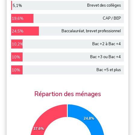
Brevet des collèges
5,1%
CAP / BEP
19,6%
Baccalauréat, brevet professionnel
24,5%
Bac +2 à Bac +4
10,2%
Bac +3 ou Bac +4
10%
Bac +5 et plus
10%
Répartion des ménages
24.8%
37.6%