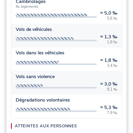
Cambriolages
‰ logements
≈
5,0 ‰
5,6 ‰
Vols de véhicules
≈
1,3 ‰
1,8 ‰
Vols dans les véhicules
≈
1,8 ‰
3,4 ‰
Vols sans violence
≈
3,0 ‰
9,1 ‰
Dégradations volontaires
≈
5,3 ‰
7,9 ‰
ATTEINTES AUX PERSONNES