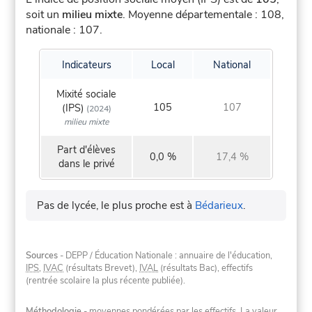
soit un
milieu mixte
.
Moyenne départementale : 108,
nationale : 107.
Indicateurs
Local
National
Mixité sociale
105
107
(IPS)
(2024)
milieu mixte
Part d'élèves
0,0 %
17,4 %
dans le privé
Pas de lycée, le plus proche est à
Bédarieux
.
Sources
- DEPP / Éducation Nationale : annuaire de l'éducation,
IPS
,
IVAC
(résultats Brevet),
IVAL
(résultats Bac), effectifs
(rentrée scolaire la plus récente publiée).
Méthodologie
- moyennes pondérées par les effectifs. La valeur