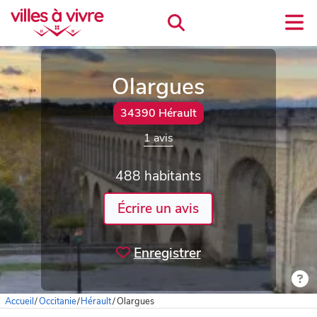
Olargues
34390 Hérault
1 avis
488 habitants
Écrire un avis
Enregistrer
Accueil
/
Occitanie
/
Hérault
/
Olargues