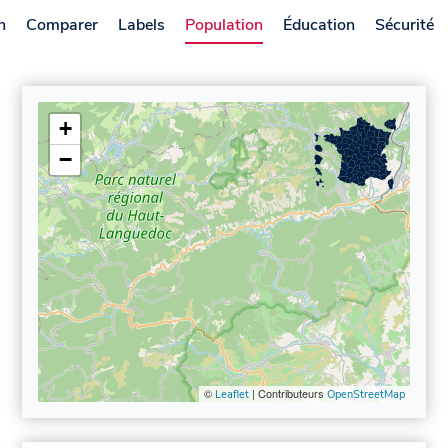
n
Comparer
Labels
Population
Éducation
Sécurité
+
−
©
| Contributeurs
Leaflet
OpenStreetMap