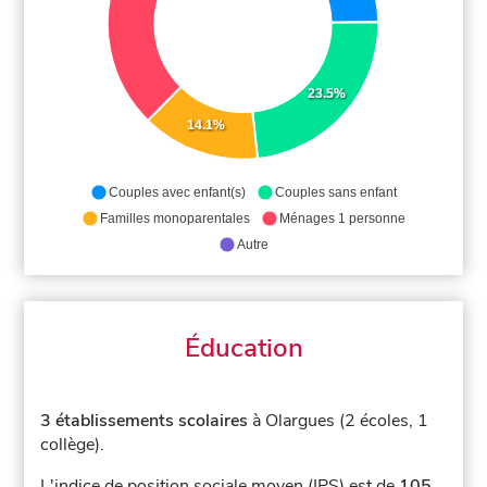
23.5%
14.1%
Couples avec enfant(s)
Couples sans enfant
Familles monoparentales
Ménages 1 personne
Autre
Éducation
3 établissements scolaires
à Olargues (2 écoles, 1
collège).
L'indice de position sociale moyen (IPS) est de
105
,