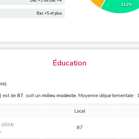
Bac +3 ou Bac +4
23.2%
Bac +5 et plus
Éducation
le).
) est de
87
,
soit un
milieu modeste
.
Moyenne départementale : 1
Local
(2024)
87
e