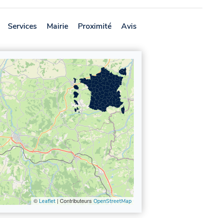
Services
Mairie
Proximité
Avis
©
| Contributeurs
Leaflet
OpenStreetMap