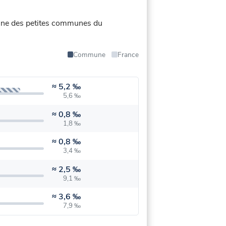
oyenne des petites communes du
Commune
France
≈
5,2 ‰
5,6 ‰
≈
0,8 ‰
1,8 ‰
≈
0,8 ‰
3,4 ‰
≈
2,5 ‰
9,1 ‰
≈
3,6 ‰
7,9 ‰