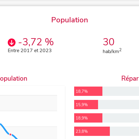
Population
-3,72 %
30
Entre 2017 et 2023
2
hab/km
population
Répart
18,7%
15,9%
18,9%
23,8%