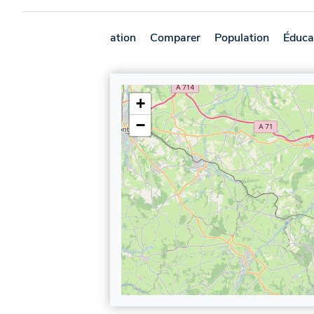
Présentation
Comparer
Population
Éduca
+
−