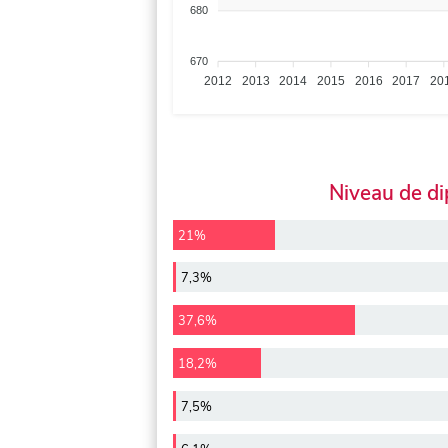
680
670
2012
2013
2014
2015
2016
2017
20
Niveau de d
21%
7,3%
37,6%
18,2%
7,5%