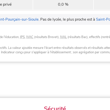
e privé
0,0 %
int-Pourçain-sur-Sioule
.
Pas de lycée, le plus proche est à
Saint-Po
de l'éducation,
IPS
,
IVAC
(résultats Brevet),
IVAL
(résultats Bac), effectifs (rentr
tifs. La valeur ajoutée mesure l'écart entre résultats observés et résultats atte
. Indicateur conçu pour s'appliquer à l'établissement ; son agrégation par com
Sécurité