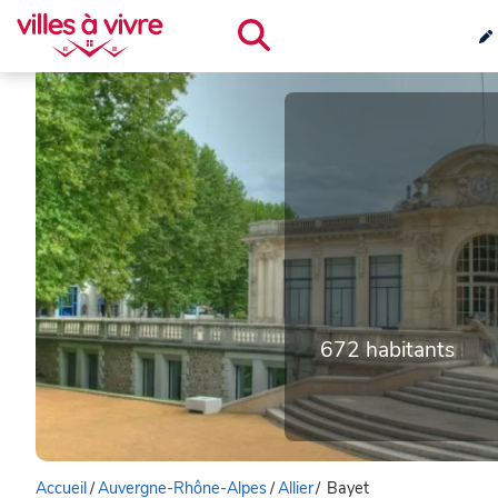
672 habitants
Accueil
/
Auvergne-Rhône-Alpes
/
Allier
/
Bayet