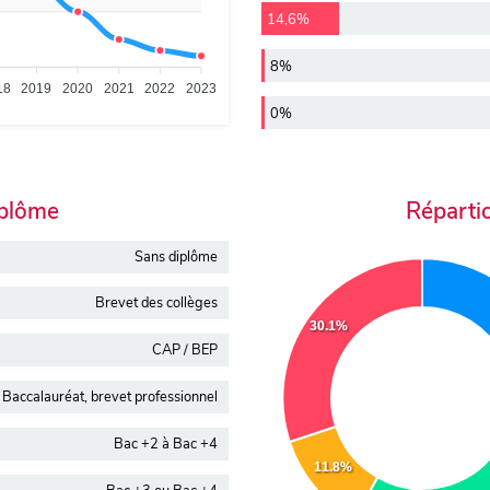
14,6%
8%
18
2019
2020
2021
2022
2023
0%
iplôme
Réparti
Sans diplôme
Brevet des collèges
30.1%
CAP / BEP
Baccalauréat, brevet professionnel
Bac +2 à Bac +4
11.8%