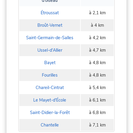
d'oiseau
Étroussat
à 2,1 km
Broût-Vernet
à 4 km
Saint-Germain-de-Salles
à 4,2 km
Ussel-d'Allier
à 4,7 km
Bayet
à 4,8 km
Fourilles
à 4,8 km
Chareil-Cintrat
à 5,4 km
Le Mayet-d'École
à 6,1 km
Saint-Didier-la-Forêt
à 6,8 km
Chantelle
à 7,1 km