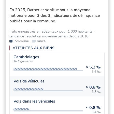
En 2025, Barberier se situe
sous la moyenne
nationale pour 3 des 3 indicateurs
de délinquance
publiés pour la commune.
Faits enregistrés en 2025, taux pour 1 000 habitants
·
tendance : évolution moyenne par an depuis 2016
Commune
France
ATTEINTES AUX BIENS
Cambriolages
‰ logements
≈
5,2 ‰
5,6 ‰
Vols de véhicules
≈
0,8 ‰
1,8 ‰
Vols dans les véhicules
≈
0,8 ‰
3,4 ‰