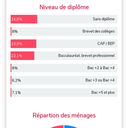
Niveau de diplôme
Sans diplôme
24,8%
Brevet des collèges
8%
CAP / BEP
23,9%
Baccalauréat, brevet professionnel
22,1%
Bac +2 à Bac +4
8%
Bac +3 ou Bac +4
6,2%
Bac +5 et plus
7,1%
Répartion des ménages