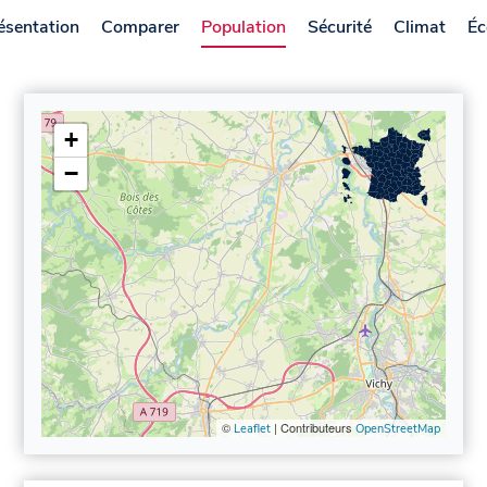
ésentation
Comparer
Population
Sécurité
Climat
Éc
+
−
©
| Contributeurs
Leaflet
OpenStreetMap