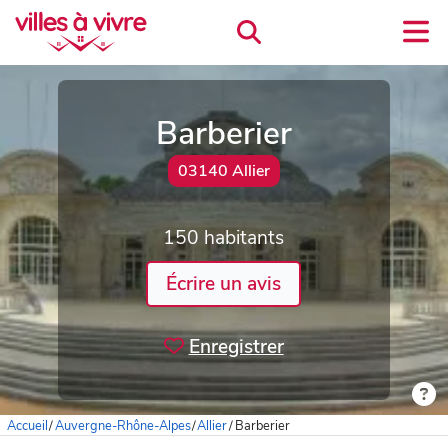
Barberier
03140 Allier
150 habitants
Écrire un avis
Enregistrer
Accueil
/
Auvergne-Rhône-Alpes
/
Allier
/
Barberier