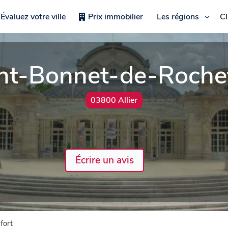
Évaluez votre ville
Prix immobilier
Les régions
C
nt-Bonnet-de-Roche
03800 Allier
Écrire un avis
fort