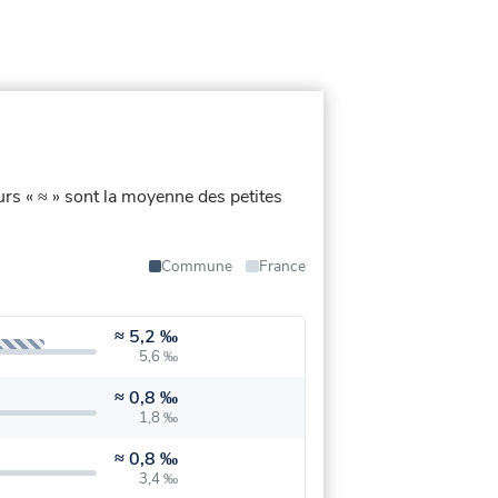
urs « ≈ » sont la moyenne des petites
Commune
France
≈
5,2 ‰
5,6 ‰
≈
0,8 ‰
1,8 ‰
≈
0,8 ‰
3,4 ‰