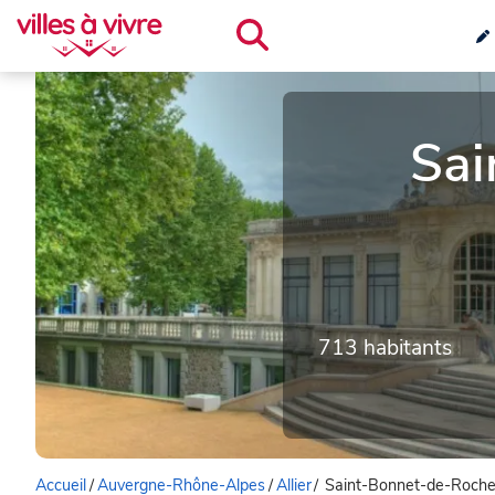
Sai
713 habitants
Accueil
/
Auvergne-Rhône-Alpes
/
Allier
/
Saint-Bonnet-de-Roche