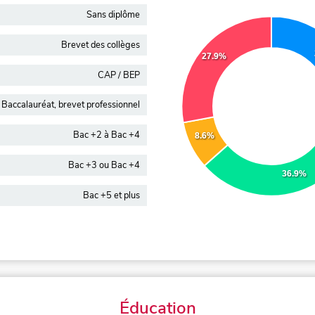
Sans diplôme
Brevet des collèges
27.9%
CAP / BEP
Baccalauréat, brevet professionnel
Bac +2 à Bac +4
8.6%
Bac +3 ou Bac +4
36.9%
Bac +5 et plus
Éducation