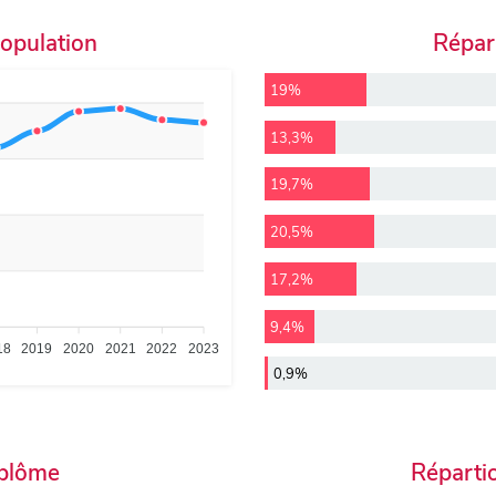
population
Répart
19%
13,3%
19,7%
20,5%
17,2%
9,4%
18
2019
2020
2021
2022
2023
0,9%
iplôme
Réparti