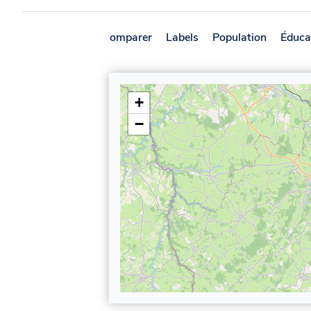
Présentation
Comparer
Labels
Population
Éduca
+
−