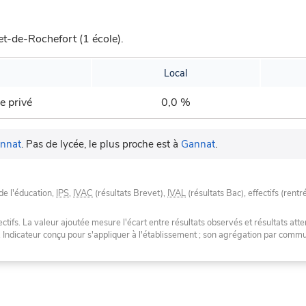
t-de-Rochefort (1 école).
Local
e privé
0,0 %
nnat
.
Pas de lycée, le plus proche est à
Gannat
.
de l'éducation,
IPS
,
IVAC
(résultats Brevet),
IVAL
(résultats Bac), effectifs (rentr
tifs. La valeur ajoutée mesure l'écart entre résultats observés et résultats atte
. Indicateur conçu pour s'appliquer à l'établissement ; son agrégation par com