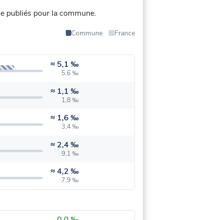
e publiés pour la commune.
Commune
France
≈
5,1 ‰
5,6 ‰
≈
1,1 ‰
1,8 ‰
≈
1,6 ‰
3,4 ‰
≈
2,4 ‰
9,1 ‰
≈
4,2 ‰
7,9 ‰
0,0 ‰