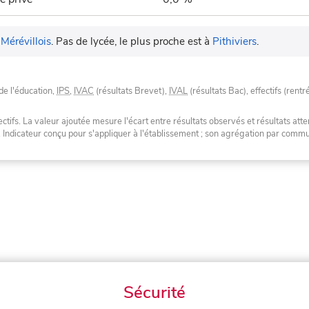
 Mérévillois
.
Pas de lycée, le plus proche est à
Pithiviers
.
de l'éducation,
IPS
,
IVAC
(résultats Brevet),
IVAL
(résultats Bac), effectifs (rentr
tifs. La valeur ajoutée mesure l'écart entre résultats observés et résultats atte
. Indicateur conçu pour s'appliquer à l'établissement ; son agrégation par com
Sécurité