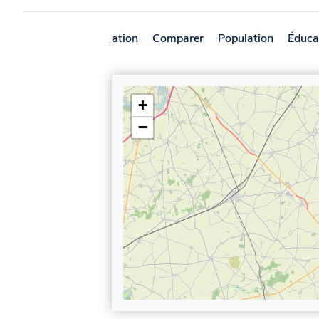
Présentation
Comparer
Population
Éduca
+
−