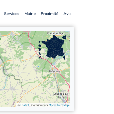
Services
Mairie
Proximité
Avis
©
| Contributeurs
Leaflet
OpenStreetMap