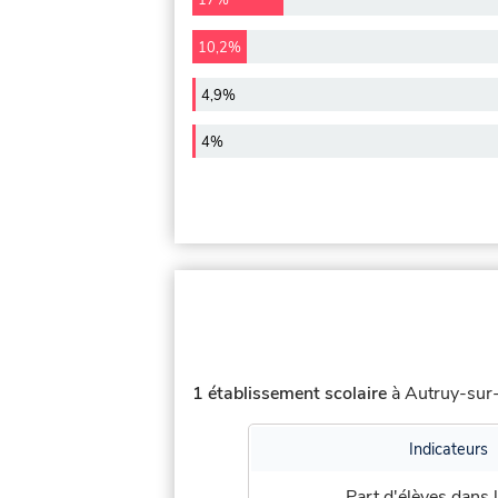
17%
10,2%
4,9%
4%
1 établissement scolaire
à Autruy-sur-J
Indicateurs
Part d'élèves dans l