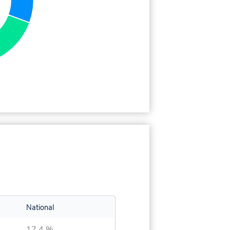
National
17,4 %