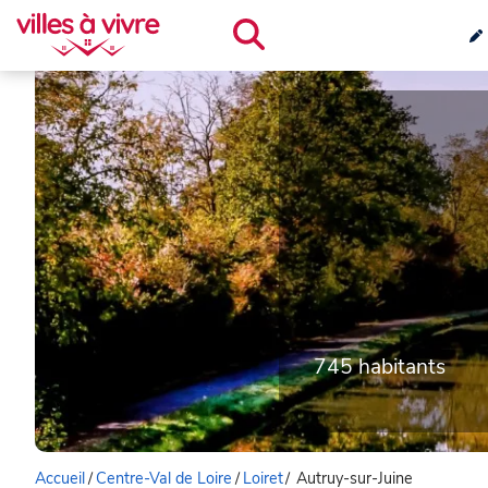
745 habitants
Accueil
/
Centre-Val de Loire
/
Loiret
/
Autruy-sur-Juine