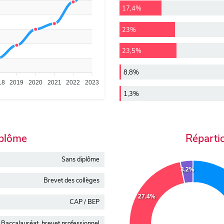
17,4%
23%
23,5%
8,8%
18
2019
2020
2021
2022
2023
1,3%
iplôme
Réparti
Sans diplôme
3.2%
Brevet des collèges
27.4%
CAP / BEP
Baccalauréat, brevet professionnel