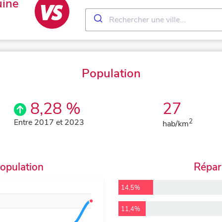
uine
Population
8,28 %
27
Entre 2017 et 2023
2
hab/km
population
Répart
14,5%
11,4%