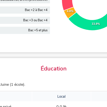
Bac +2 à Bac +4
4.8%
Bac +3 ou Bac +4
33.9%
Bac +5 et plus
Éducation
uine (1 école).
Local
e privé
0,0 %