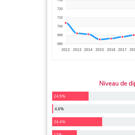
730
720
710
700
690
680
2012
2013
2014
2015
2016
2017
20
Niveau de d
24,9%
4,6%
34,4%