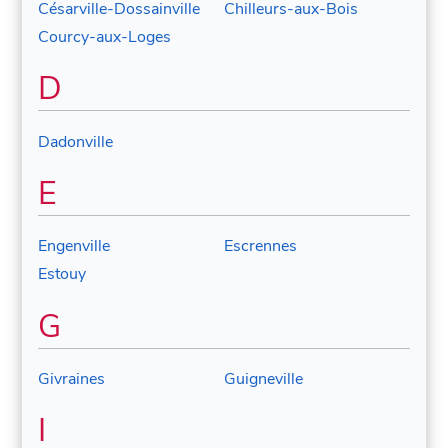
Césarville-Dossainville
Chilleurs-aux-Bois
Courcy-aux-Loges
D
Dadonville
E
Engenville
Escrennes
Estouy
G
Givraines
Guigneville
I