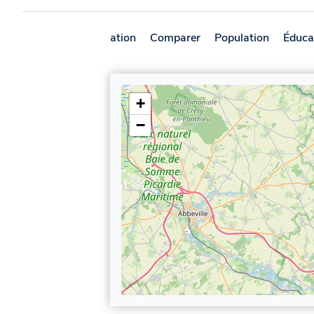
Présentation
Comparer
Population
Éduca
+
−