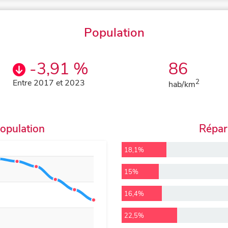
Population
-3,91 %
86
Entre 2017 et 2023
2
hab/km
population
Répart
18,1%
15%
16,4%
22,5%