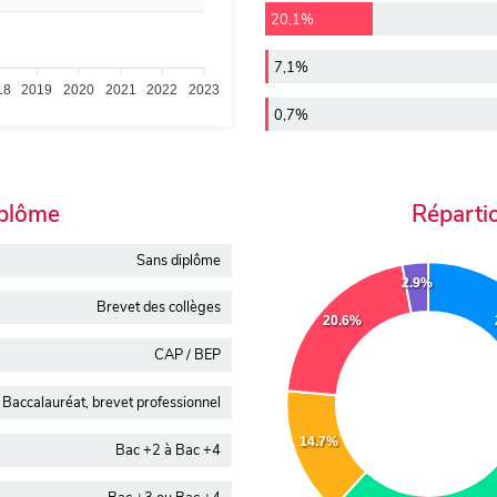
20,1%
7,1%
18
2019
2020
2021
2022
2023
0,7%
iplôme
Réparti
Sans diplôme
2.9%
Brevet des collèges
20.6%
CAP / BEP
Baccalauréat, brevet professionnel
14.7%
Bac +2 à Bac +4