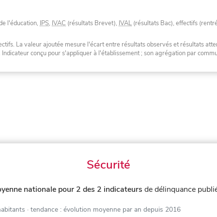
de l'éducation,
IPS
,
IVAC
(résultats Brevet),
IVAL
(résultats Bac), effectifs (rentr
tifs. La valeur ajoutée mesure l'écart entre résultats observés et résultats atte
. Indicateur conçu pour s'appliquer à l'établissement ; son agrégation par com
Sécurité
yenne nationale pour 2 des 2 indicateurs
de délinquance publi
habitants
· tendance : évolution moyenne par an depuis 2016