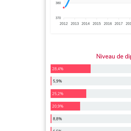
380
370
2012
2013
2014
2015
2016
2017
20
Niveau de d
28,4%
5,9%
25,2%
20,9%
8,8%