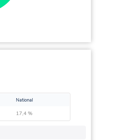
National
17,4 %