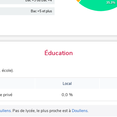
Bac +3 ou Bac +4
35.3%
Bac +5 et plus
Éducation
 école).
Local
e privé
0,0 %
ullens
.
Pas de lycée, le plus proche est à
Doullens
.