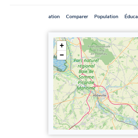
Présentation
Comparer
Population
Éduca
+
−