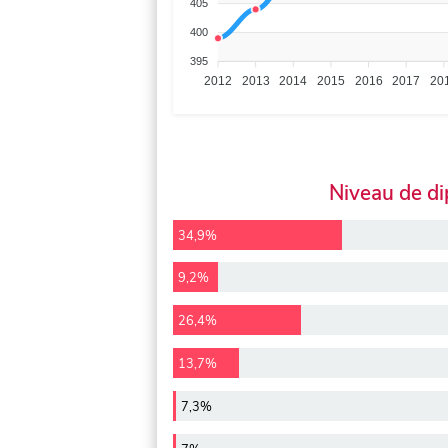
405
400
395
2012
2013
2014
2015
2016
2017
20
Niveau de d
34,9%
9,2%
26,4%
13,7%
7,3%