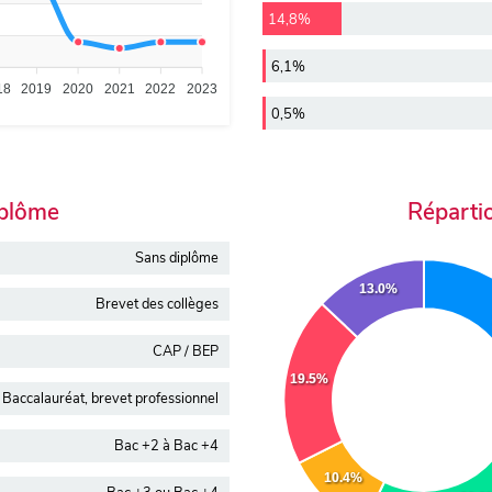
14,8%
6,1%
18
2019
2020
2021
2022
2023
0,5%
iplôme
Réparti
Sans diplôme
13.0%
Brevet des collèges
CAP / BEP
19.5%
Baccalauréat, brevet professionnel
Bac +2 à Bac +4
10.4%