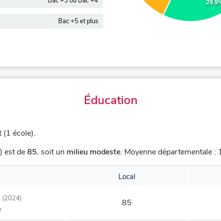
Bac +3 ou Bac +4
29.9
Bac +5 et plus
Éducation
 (1 école).
) est de
85
,
soit un
milieu modeste
.
Moyenne départementale : 1
Local
(2024)
85
e