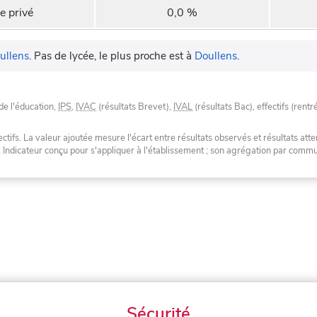
e privé
0,0 %
ullens
.
Pas de lycée, le plus proche est à
Doullens
.
de l'éducation,
IPS
,
IVAC
(résultats Brevet),
IVAL
(résultats Bac), effectifs (rentr
tifs. La valeur ajoutée mesure l'écart entre résultats observés et résultats atte
. Indicateur conçu pour s'appliquer à l'établissement ; son agrégation par com
Sécurité