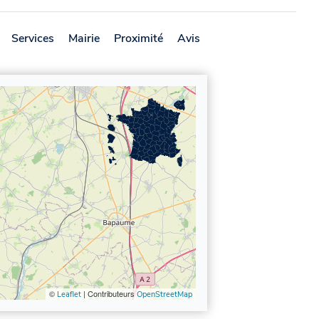
Services
Mairie
Proximité
Avis
©
| Contributeurs
Leaflet
OpenStreetMap