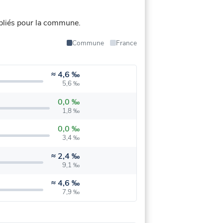
bliés pour la commune.
Commune
France
≈
4,6 ‰
5,6 ‰
0,0 ‰
1,8 ‰
0,0 ‰
3,4 ‰
≈
2,4 ‰
9,1 ‰
≈
4,6 ‰
7,9 ‰