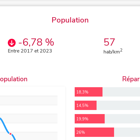
Population
-6,78 %
57
Entre 2017 et 2023
2
hab/km
population
Répart
18,3%
14,5%
19,9%
26%