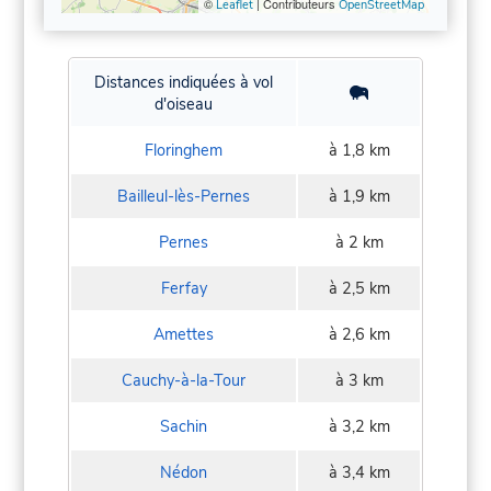
©
| Contributeurs
Leaflet
OpenStreetMap
Distances indiquées à vol
d'oiseau
Floringhem
à 1,8 km
Bailleul-lès-Pernes
à 1,9 km
Pernes
à 2 km
Ferfay
à 2,5 km
Amettes
à 2,6 km
Cauchy-à-la-Tour
à 3 km
Sachin
à 3,2 km
Nédon
à 3,4 km