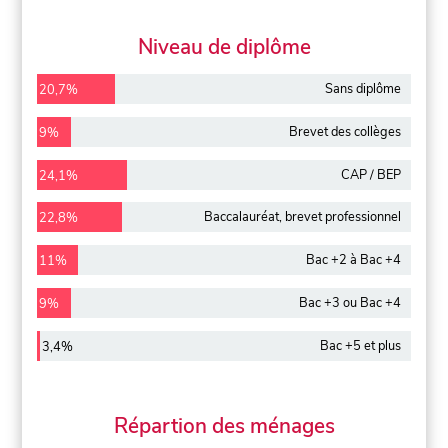
Niveau de diplôme
Sans diplôme
20,7%
Brevet des collèges
9%
CAP / BEP
24,1%
Baccalauréat, brevet professionnel
22,8%
Bac +2 à Bac +4
11%
Bac +3 ou Bac +4
9%
Bac +5 et plus
3,4%
Répartion des ménages