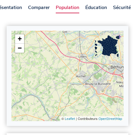
ésentation
Comparer
Population
Éducation
Sécurité
+
−
©
| Contributeurs
Leaflet
OpenStreetMap