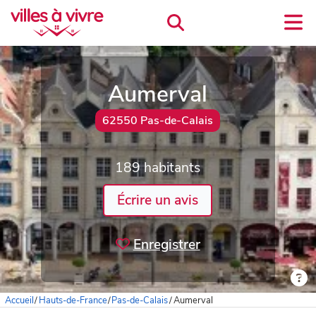
Aumerval
62550 Pas-de-Calais
189 habitants
Écrire un avis
Enregistrer
Accueil
/
Hauts-de-France
/
Pas-de-Calais
/
Aumerval