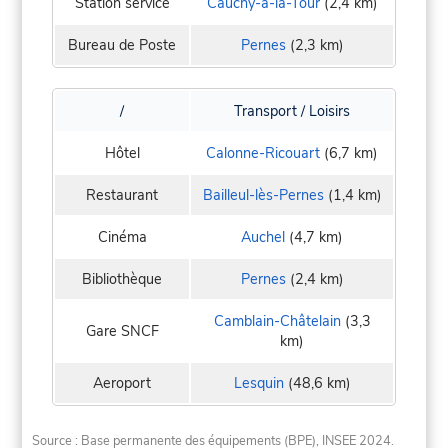
Station service
Cauchy-à-la-Tour
(2,4 km)
Bureau de Poste
Pernes
(2,3 km)
/
Transport / Loisirs
Hôtel
Calonne-Ricouart
(6,7 km)
Restaurant
Bailleul-lès-Pernes
(1,4 km)
Cinéma
Auchel
(4,7 km)
Bibliothèque
Pernes
(2,4 km)
Camblain-Châtelain
(3,3
Gare SNCF
km)
Aeroport
Lesquin
(48,6 km)
Source : Base permanente des équipements (BPE), INSEE 2024.