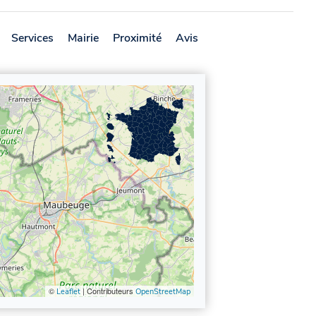
Services
Mairie
Proximité
Avis
©
| Contributeurs
Leaflet
OpenStreetMap