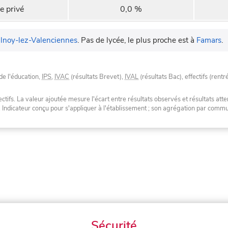
e privé
0,0 %
lnoy-lez-Valenciennes
.
Pas de lycée, le plus proche est à
Famars
.
de l'éducation,
IPS
,
IVAC
(résultats Brevet),
IVAL
(résultats Bac), effectifs (rentr
tifs. La valeur ajoutée mesure l'écart entre résultats observés et résultats atte
. Indicateur conçu pour s'appliquer à l'établissement ; son agrégation par com
Sécurité