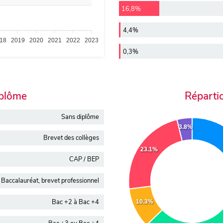
16,8%
4,4%
18
2019
2020
2021
2022
2023
0,3%
iplôme
Réparti
Sans diplôme
3.8%
Brevet des collèges
23.1%
CAP / BEP
Baccalauréat, brevet professionnel
Bac +2 à Bac +4
10.3%