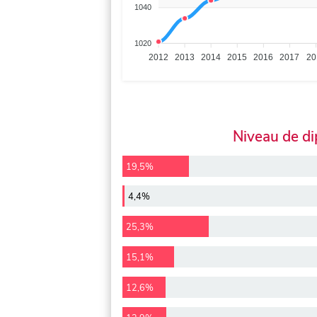
1040
1020
2012
2013
2014
2015
2016
2017
20
Niveau de d
19,5%
4,4%
25,3%
15,1%
12,6%