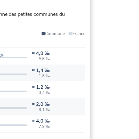
moyenne des petites communes du
Commune
France
≈
4,9 ‰
5,6 ‰
≈
1,4 ‰
1,8 ‰
≈
1,2 ‰
3,4 ‰
≈
2,0 ‰
9,1 ‰
≈
4,0 ‰
7,9 ‰