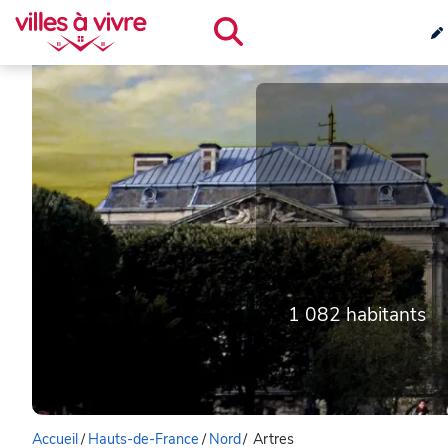
1 082 habitants
Accueil
/
Hauts-de-France
/
Nord
/
Artres