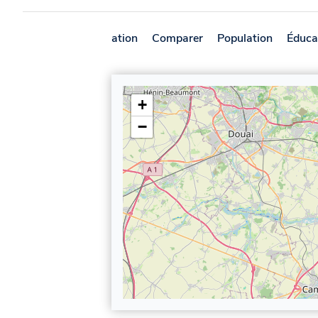
Présentation
Comparer
Population
Éduca
+
−