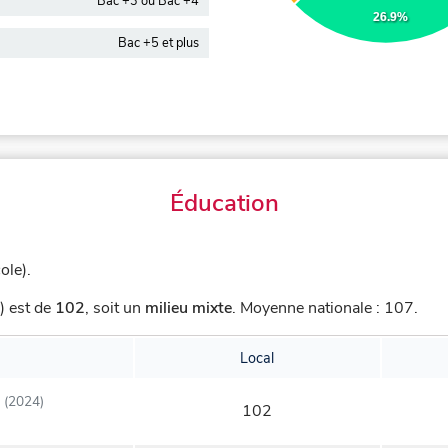
Bac +3 ou Bac +4
26.9%
Bac +5 et plus
Éducation
ole).
) est de
102
,
soit un
milieu mixte
.
Moyenne nationale : 107.
Local
(2024)
102