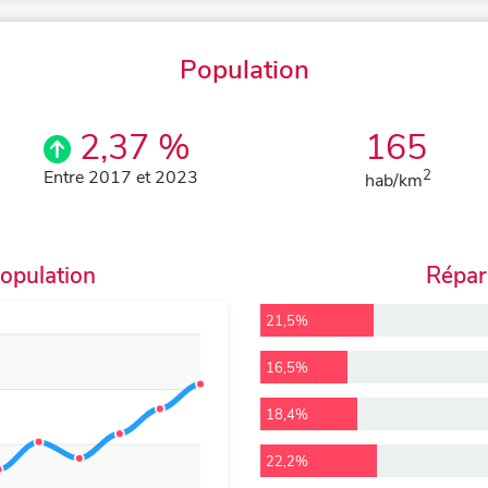
Population
2,37 %
165
Entre 2017 et 2023
2
hab/km
population
Répart
21,5%
16,5%
18,4%
22,2%