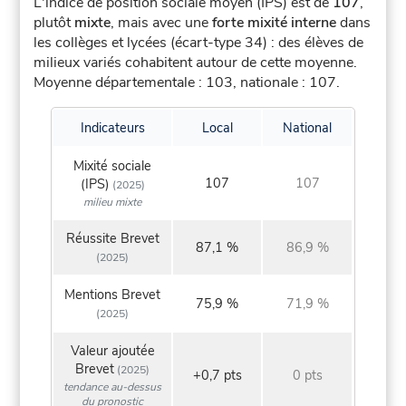
L'indice de position sociale moyen (IPS) est de
107
,
plutôt
mixte
, mais avec une
forte mixité interne
dans
les collèges et lycées (écart-type 34) : des élèves de
milieux variés cohabitent autour de cette moyenne.
Moyenne départementale : 103, nationale : 107.
Indicateurs
Local
National
Mixité sociale
107
107
(IPS)
(2025)
milieu mixte
Réussite Brevet
87,1 %
86,9 %
(2025)
Mentions Brevet
75,9 %
71,9 %
(2025)
Valeur ajoutée
Brevet
(2025)
+0,7 pts
0 pts
tendance au-dessus
du pronostic