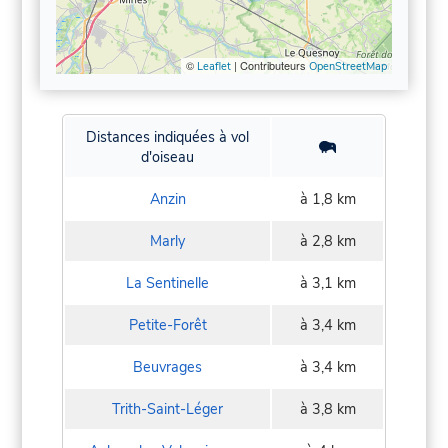
©
| Contributeurs
Leaflet
OpenStreetMap
Distances indiquées à vol
d'oiseau
Anzin
à 1,8 km
Marly
à 2,8 km
La Sentinelle
à 3,1 km
Petite-Forêt
à 3,4 km
Beuvrages
à 3,4 km
Trith-Saint-Léger
à 3,8 km