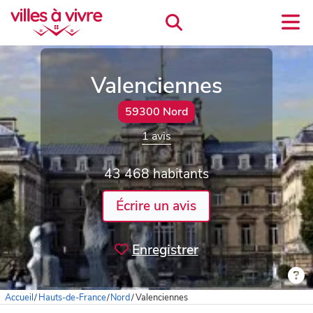
Valenciennes
59300 Nord
1 avis
43 468 habitants
Écrire un avis
Enregistrer
Accueil
/
Hauts-de-France
/
Nord
/
Valenciennes