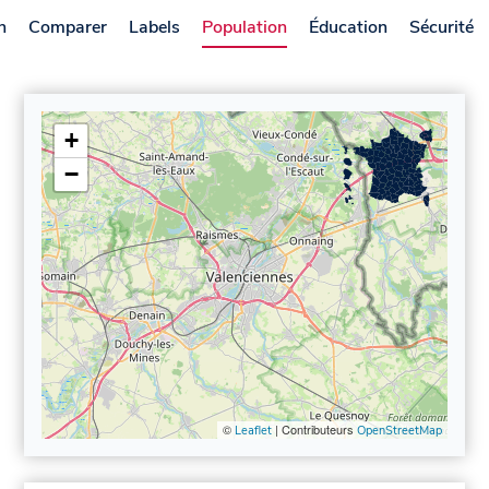
n
Comparer
Labels
Population
Éducation
Sécurité
+
−
©
| Contributeurs
Leaflet
OpenStreetMap