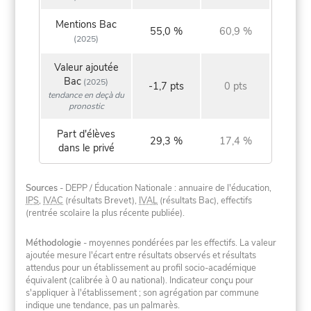
Mentions Bac
55,0 %
60,9 %
(2025)
Valeur ajoutée
Bac
(2025)
-1,7 pts
0 pts
tendance en deçà du
pronostic
Part d'élèves
29,3 %
17,4 %
dans le privé
Sources
- DEPP / Éducation Nationale : annuaire de l'éducation,
IPS
,
IVAC
(résultats Brevet),
IVAL
(résultats Bac), effectifs
(rentrée scolaire la plus récente publiée).
Méthodologie
- moyennes pondérées par les effectifs. La valeur
ajoutée mesure l'écart entre résultats observés et résultats
attendus pour un établissement au profil socio-académique
équivalent (calibrée à 0 au national). Indicateur conçu pour
s'appliquer à l'établissement ; son agrégation par commune
indique une tendance, pas un palmarès.