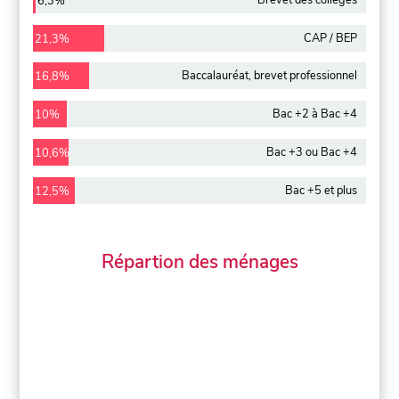
6,3%
CAP / BEP
21,3%
Baccalauréat, brevet professionnel
16,8%
Bac +2 à Bac +4
10%
Bac +3 ou Bac +4
10,6%
Bac +5 et plus
12,5%
Répartion des ménages