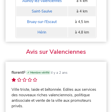
Aulnoy-lez-Valenciennes
à 4 km
Saint-Saulve
à 4 km
Bruay-sur-l'Escaut
à 4,5 km
Hérin
à 4,8 km
Avis sur Valenciennes
florentF
il y a 2 ans
✓ Membre vérifié
Ville triste, laide et bétonnée. Ediles aux services
des nouveaux riches valenciennois, politique
antisociale et vente de la ville aux promoteurs
privés.