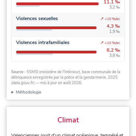
11,1 ‰
3,2 ‰
Violences sexuelles
↗
+10 %/an
4,3 ‰
1,9 ‰
Violences intrafamiliales
↗
+10 %/an
8,2 ‰
3,8 ‰
Source
- SSMSI (ministère de l'Intérieur), base communale de la
délinquance enregistrée par la police et la gendarmerie, 2025
(data.gouv.fr)
— mis à jour en août 2026
.
Méthodologie
Climat
Valenciennes jouit d'un climat océanique, tempéré et