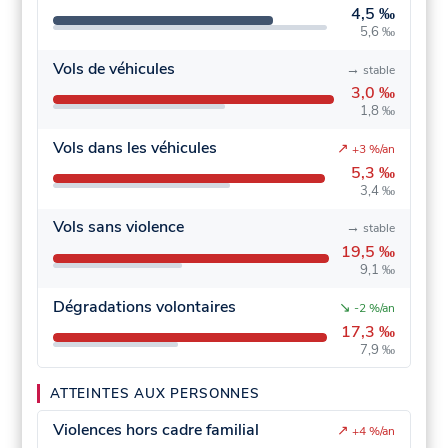
4,5 ‰
5,6 ‰
Vols de véhicules
→
stable
3,0 ‰
1,8 ‰
Vols dans les véhicules
↗
+3 %/an
5,3 ‰
3,4 ‰
Vols sans violence
→
stable
19,5 ‰
9,1 ‰
Dégradations volontaires
↘
-2 %/an
17,3 ‰
7,9 ‰
ATTEINTES AUX PERSONNES
Violences hors cadre familial
↗
+4 %/an