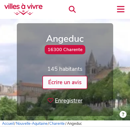
Angeduc
16300 Charente
145 habitants
Écrire un avis
Enregistrer
Accueil
/
Nouvelle-Aquitaine
/
Charente
/
Angeduc