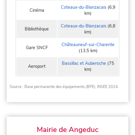
Coteaux-du-Blanzacais
(6,9
Cinéma
km)
Coteaux-du-Blanzacais
(6,8
Bibliothèque
km)
Châteauneuf-sur-Charente
Gare SNCF
(13,5 km)
Bassillac et Auberoche
(75
Aeroport
km)
Source : Base permanente des équipements (BPE), INSEE 2024.
Mairie de Angeduc