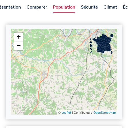
ésentation
Comparer
Population
Sécurité
Climat
Éc
+
−
©
| Contributeurs
Leaflet
OpenStreetMap