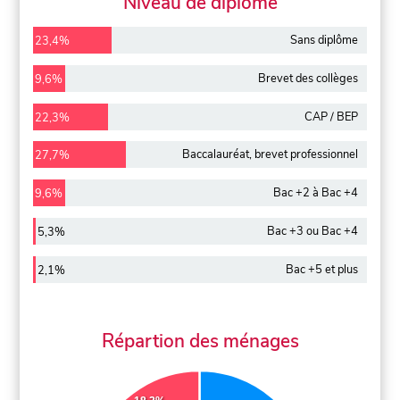
Niveau de diplôme
Sans diplôme
23,4%
Brevet des collèges
9,6%
CAP / BEP
22,3%
Baccalauréat, brevet professionnel
27,7%
Bac +2 à Bac +4
9,6%
Bac +3 ou Bac +4
5,3%
Bac +5 et plus
2,1%
Répartion des ménages