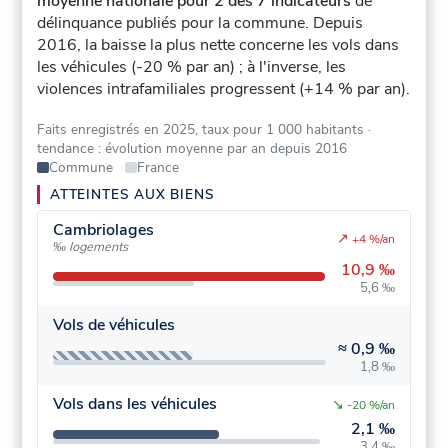
moyenne nationale pour 2 des 7 indicateurs
de
délinquance publiés pour la commune.
Depuis
2016, la baisse la plus nette concerne les vols dans
les véhicules (-20 % par an) ; à l'inverse, les
violences intrafamiliales progressent (+14 % par an).
Faits enregistrés en 2025, taux pour 1 000 habitants
·
tendance : évolution moyenne par an depuis 2016
Commune
France
ATTEINTES AUX BIENS
Cambriolages
↗
+4 %/an
‰ logements
10,9 ‰
5,6 ‰
Vols de véhicules
≈
0,9 ‰
1,8 ‰
Vols dans les véhicules
↘
-20 %/an
2,1 ‰
3,4 ‰