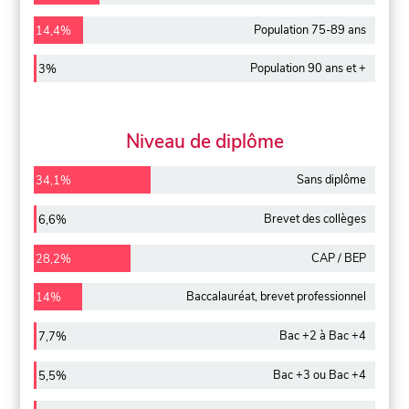
Population 75-89 ans
14,4%
Population 90 ans et +
3%
Niveau de diplôme
Sans diplôme
34,1%
Brevet des collèges
6,6%
CAP / BEP
28,2%
Baccalauréat, brevet professionnel
14%
Bac +2 à Bac +4
7,7%
Bac +3 ou Bac +4
5,5%