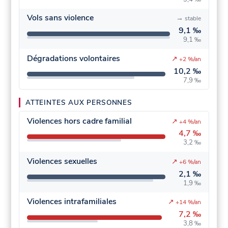
Vols sans violence
→
stable
9,1 ‰
9,1 ‰
Dégradations volontaires
↗
+2 %/an
10,2 ‰
7,9 ‰
ATTEINTES AUX PERSONNES
Violences hors cadre familial
↗
+4 %/an
4,7 ‰
3,2 ‰
Violences sexuelles
↗
+6 %/an
2,1 ‰
1,9 ‰
Violences intrafamiliales
↗
+14 %/an
7,2 ‰
3,8 ‰