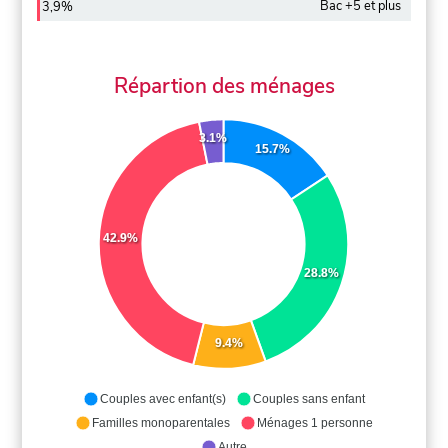
Bac +5 et plus
3,9%
Répartion des ménages
3.1%
15.7%
42.9%
28.8%
9.4%
Couples avec enfant(s)
Couples sans enfant
Familles monoparentales
Ménages 1 personne
Autre