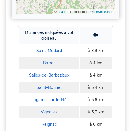
©
| Contributeurs
Leaflet
OpenStreetMap
Distances indiquées à vol
d'oiseau
Saint-Médard
à 3,9 km
Barret
à 4 km
Salles-de-Barbezieux
à 4 km
Saint-Bonnet
à 5,4 km
Lagarde-sur-le-Né
à 5,6 km
Vignolles
à 5,7 km
Reignac
à 6 km