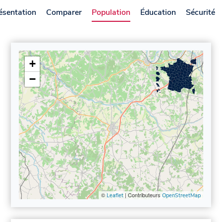
ésentation
Comparer
Population
Éducation
Sécurité
+
−
©
| Contributeurs
Leaflet
OpenStreetMap