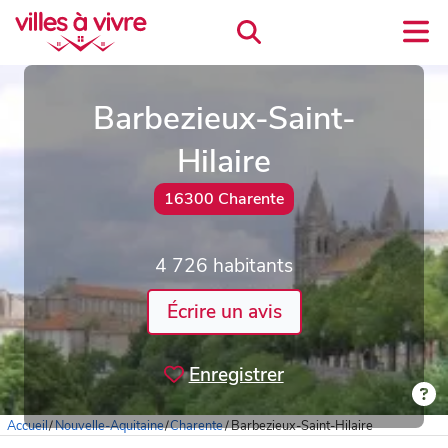
Barbezieux-Saint-
Hilaire
16300 Charente
4 726 habitants
Écrire un avis
Enregistrer
Accueil
/
Nouvelle-Aquitaine
/
Charente
/
Barbezieux-Saint-Hilaire