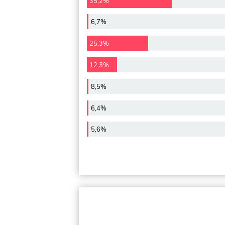
35,2%
6,7%
25,3%
12,3%
8,5%
6,4%
5,6%