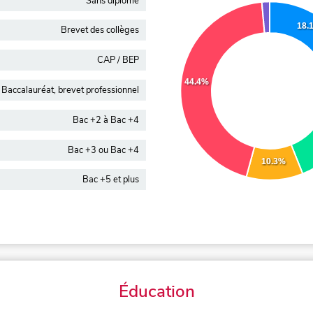
Sans diplôme
18.
Brevet des collèges
CAP / BEP
44.4%
Baccalauréat, brevet professionnel
Bac +2 à Bac +4
Bac +3 ou Bac +4
10.3%
Bac +5 et plus
Éducation