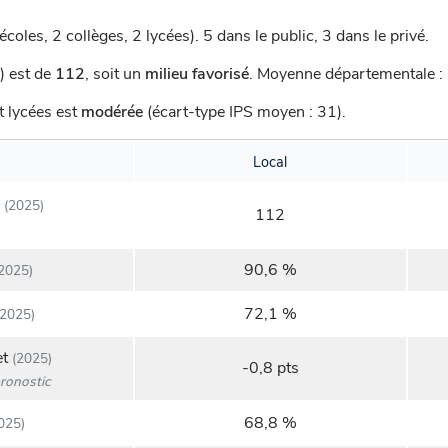
écoles, 2 collèges, 2 lycées).
5 dans le public, 3 dans le privé.
) est de
112
,
soit un
milieu favorisé
.
Moyenne départementale : 
t lycées est
modérée
(écart-type IPS moyen : 31).
Local
(2025)
112
90,6 %
2025)
72,1 %
2025)
et
(2025)
-0,8 pts
ronostic
68,8 %
025)