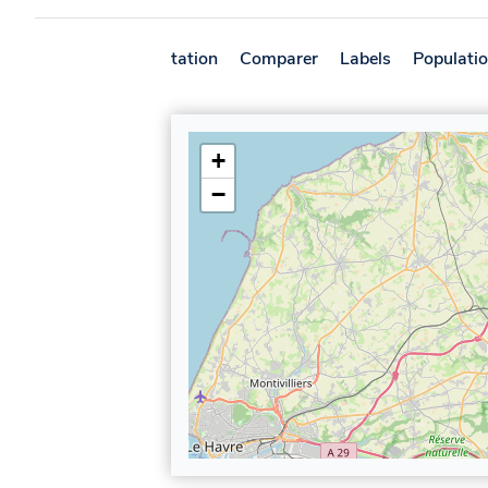
Présentation
Comparer
Labels
Populati
+
−