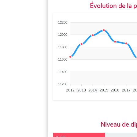
Évolution de la 
12200
12000
11800
11600
11400
11200
2012
2013
2014
2015
2016
2017
2
Niveau de d