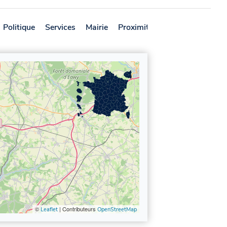
Politique
Services
Mairie
Proximité
Avis
©
| Contributeurs
Leaflet
OpenStreetMap