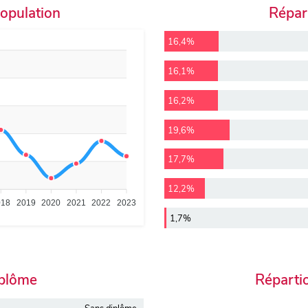
population
Répart
16,4%
16,1%
16,2%
19,6%
17,7%
12,2%
018
2019
2020
2021
2022
2023
1,7%
iplôme
Réparti