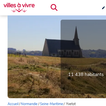
11 438 habitants
Accueil
/
Normandie
/
Seine-Maritime
/
Yvetot