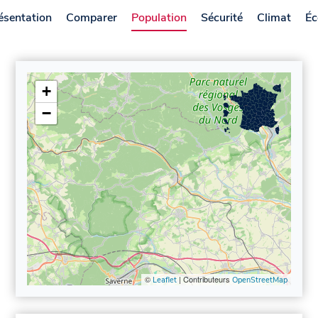
ésentation
Comparer
Population
Sécurité
Climat
Éc
+
−
©
| Contributeurs
Leaflet
OpenStreetMap