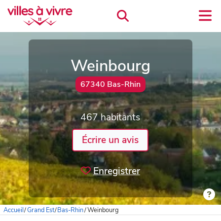
Weinbourg
67340 Bas-Rhin
467 habitants
Écrire un avis
Enregistrer
Accueil
/
Grand Est
/
Bas-Rhin
/
Weinbourg