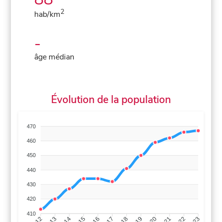
2
hab/km
-
âge médian
Évolution de la population
470
460
450
440
430
420
410