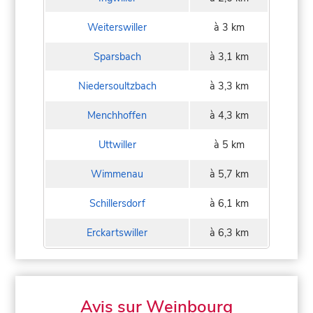
Weiterswiller
à 3 km
Sparsbach
à 3,1 km
Niedersoultzbach
à 3,3 km
Menchhoffen
à 4,3 km
Uttwiller
à 5 km
Wimmenau
à 5,7 km
Schillersdorf
à 6,1 km
Erckartswiller
à 6,3 km
Avis sur Weinbourg