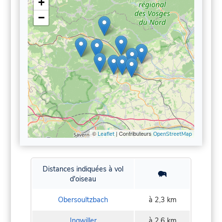
+
−
©
| Contributeurs
Leaflet
OpenStreetMap
Distances indiquées à vol
d'oiseau
Obersoultzbach
à 2,3 km
Ingwiller
à 2,6 km