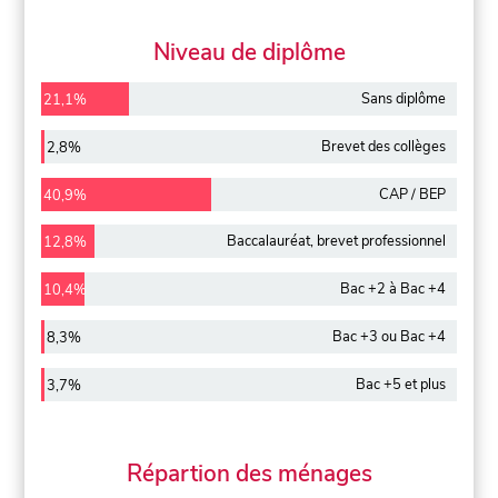
Niveau de diplôme
Sans diplôme
21,1%
Brevet des collèges
2,8%
CAP / BEP
40,9%
Baccalauréat, brevet professionnel
12,8%
Bac +2 à Bac +4
10,4%
Bac +3 ou Bac +4
8,3%
Bac +5 et plus
3,7%
Répartion des ménages