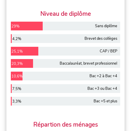
Niveau de diplôme
Sans diplôme
29%
Brevet des collèges
4,2%
CAP / BEP
25,1%
Baccalauréat, brevet professionnel
20,3%
Bac +2 à Bac +4
10,6%
Bac +3 ou Bac +4
7,5%
Bac +5 et plus
3,3%
Répartion des ménages