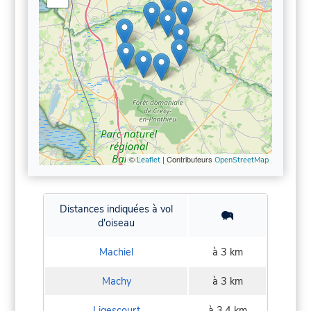
©
| Contributeurs
Leaflet
OpenStreetMap
Distances indiquées à vol
d'oiseau
Machiel
à 3 km
Machy
à 3 km
Ligescourt
à 3,4 km