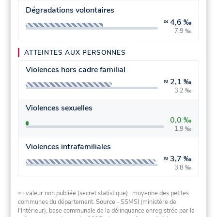
Dégradations volontaires
≈
4,6 ‰
7,9 ‰
ATTEINTES AUX PERSONNES
Violences hors cadre familial
≈
2,1 ‰
3,2 ‰
Violences sexuelles
0,0 ‰
1,9 ‰
Violences intrafamiliales
≈
3,7 ‰
3,8 ‰
≈ : valeur non publiée (secret statistique) : moyenne des petites
communes du département.
Source
- SSMSI (ministère de
l'Intérieur), base communale de la délinquance enregistrée par la