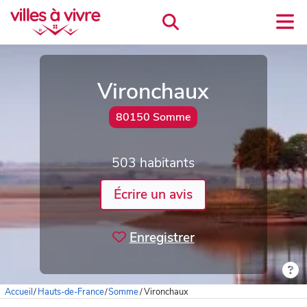
Vironchaux
80150 Somme
503 habitants
Écrire un avis
Enregistrer
Accueil
/
Hauts-de-France
/
Somme
/
Vironchaux