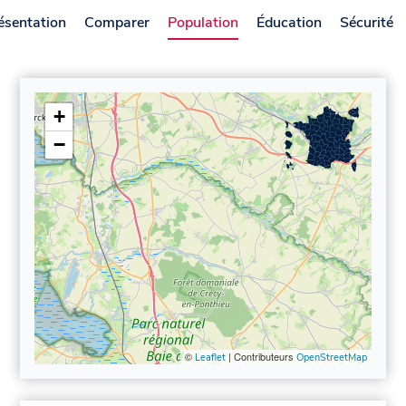
ésentation
Comparer
Population
Éducation
Sécurité
+
−
©
| Contributeurs
Leaflet
OpenStreetMap