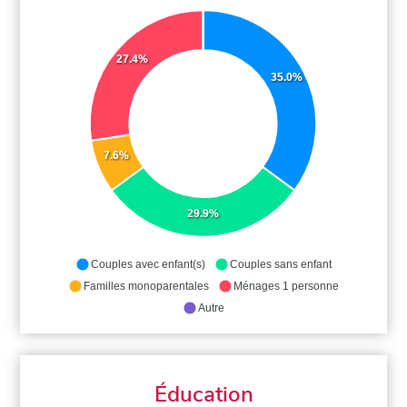
27.4%
35.0%
7.6%
29.9%
Couples avec enfant(s)
Couples sans enfant
Familles monoparentales
Ménages 1 personne
Autre
Éducation