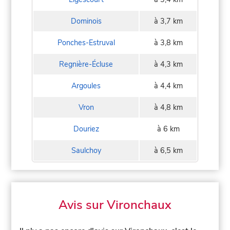
Dominois
à 3,7 km
Ponches-Estruval
à 3,8 km
Regnière-Écluse
à 4,3 km
Argoules
à 4,4 km
Vron
à 4,8 km
Douriez
à 6 km
Saulchoy
à 6,5 km
Avis sur Vironchaux