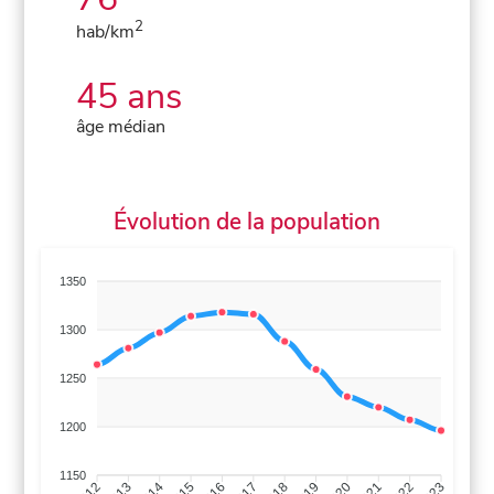
2
hab/km
45 ans
âge médian
Évolution de la population
1350
1300
1250
1200
1150