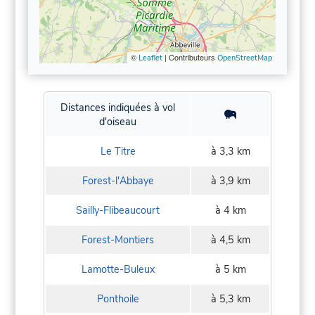
©
| Contributeurs
Leaflet
OpenStreetMap
Distances indiquées à vol
d'oiseau
Le Titre
à 3,3 km
Forest-l'Abbaye
à 3,9 km
Sailly-Flibeaucourt
à 4 km
Forest-Montiers
à 4,5 km
Lamotte-Buleux
à 5 km
Ponthoile
à 5,3 km