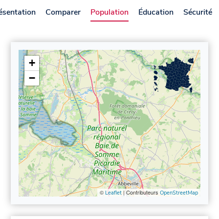
ésentation
Comparer
Population
Éducation
Sécurité
+
−
©
| Contributeurs
Leaflet
OpenStreetMap