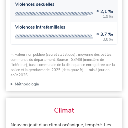
Violences sexuelles
≈
2,1 ‰
1,9 ‰
Violences intrafamiliales
≈
3,7 ‰
3,8 ‰
≈ : valeur non publiée (secret statistique) : moyenne des petites
communes du département.
Source
- SSMSI (ministère de
l'Intérieur), base communale de la délinquance enregistrée par la
police et la gendarmerie, 2025 (data.gouv.fr)
— mis à jour en
août 2026
.
Méthodologie
Climat
Nouvion jouit d'un climat océanique, tempéré. Les