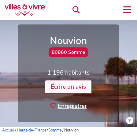
Nouvion
80860 Somme
1 196 habitants
Écrire un avis
Enregistrer
Accueil
/
Hauts-de-France
/
Somme
/
Nouvion