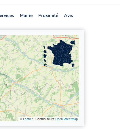
ervices
Mairie
Proximité
Avis
©
| Contributeurs
Leaflet
OpenStreetMap