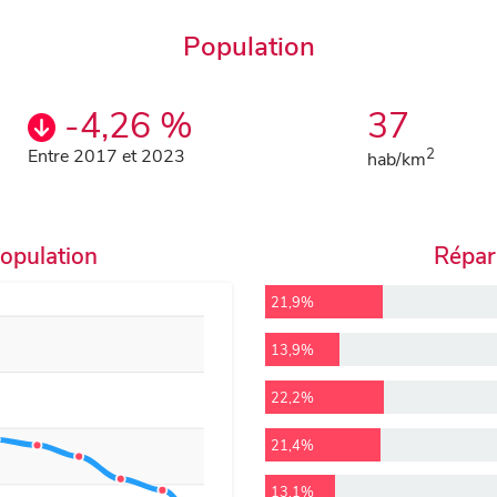
Population
-4,26 %
37
Entre 2017 et 2023
2
hab/km
population
Répart
21,9%
13,9%
22,2%
21,4%
13,1%