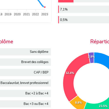
7,1%
18
2019
2020
2021
2022
2023
0,5%
iplôme
Réparti
Sans diplôme
2.9%
Brevet des collèges
CAP / BEP
32.4%
Baccalauréat, brevet professionnel
Bac +2 à Bac +4
8.8%
Bac +3 ou Bac +4
23.5%