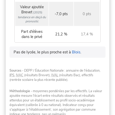
Valeur ajoutée
Brevet
(2025)
-7,0 pts
0 pts
tendance en deçà du
pronostic
Part d'élèves
21,2 %
17,4 %
dans le privé
Pas de lycée, le plus proche est à
Blois
.
Sources
- DEPP / Éducation Nationale : annuaire de l'éducation,
IPS
,
IVAC
(résultats Brevet),
IVAL
(résultats Bac), effectifs
(rentrée scolaire la plus récente publiée).
Méthodologie
- moyennes pondérées par les effectifs. La valeur
ajoutée mesure l'écart entre résultats observés et résultats
attendus pour un établissement au profil socio-académique
équivalent (calibrée à 0 au national). Indicateur conçu pour
s'appliquer à l'établissement ; son agrégation par commune
indique une tendance, pas un palmarès.