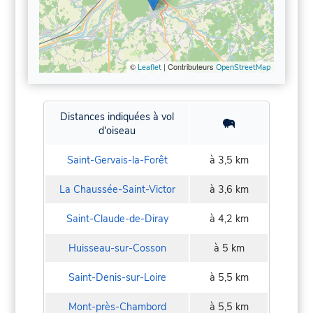
©
| Contributeurs
Leaflet
OpenStreetMap
Distances indiquées à vol
d'oiseau
Saint-Gervais-la-Forêt
à 3,5 km
La Chaussée-Saint-Victor
à 3,6 km
Saint-Claude-de-Diray
à 4,2 km
Huisseau-sur-Cosson
à 5 km
Saint-Denis-sur-Loire
à 5,5 km
Mont-près-Chambord
à 5,5 km