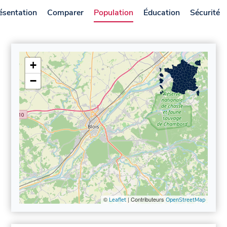
ésentation
Comparer
Population
Éducation
Sécurité
+
−
©
| Contributeurs
Leaflet
OpenStreetMap