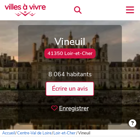
Vineuil
41350 Loir-et-Cher
8 064 habitants
Écrire un avis
Enregistrer
Accueil
/
Centre-Val de Loire
/
Loir-et-Cher
/
Vineuil