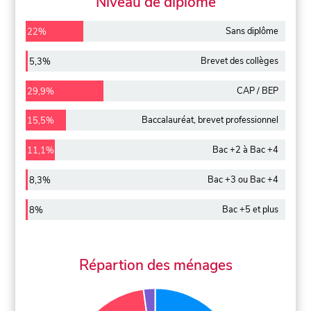
Niveau de diplôme
Sans diplôme
22%
Brevet des collèges
5,3%
CAP / BEP
29,9%
Baccalauréat, brevet professionnel
15,5%
Bac +2 à Bac +4
11,1%
Bac +3 ou Bac +4
8,3%
Bac +5 et plus
8%
Répartion des ménages