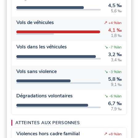
4,5 ‰
5,6 ‰
Vols de véhicules
↗
+4 %/an
4,1 ‰
1,8 ‰
Vols dans les véhicules
↘
-7 %/an
3,2 ‰
3,4 ‰
Vols sans violence
↘
-3 %/an
5,8 ‰
9,1 ‰
Dégradations volontaires
↘
-6 %/an
6,7 ‰
7,9 ‰
ATTEINTES AUX PERSONNES
Violences hors cadre familial
↗
+8 %/an