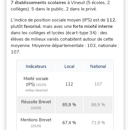
7 établissements scolaires
à Vineuil (5 écoles, 2
collèges).
5 dans le public, 2 dans le privé.
L'indice de position sociale moyen (IPS) est de
112
,
plutôt
favorisé
, mais avec une
forte mixité interne
dans les collèges et lycées (écart-type 34) : des
élèves de milieux variés cohabitent autour de cette
moyenne.
Moyenne départementale : 103, nationale :
107.
Indicateurs
Local
National
Mixité sociale
112
107
(IPS)
(2025)
milieu favorisé
Réussite Brevet
85,9 %
86,9 %
(2025)
Mentions Brevet
67,4 %
71,9 %
(2025)