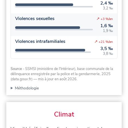
2,4 ‰
3,2 ‰
Violences sexuelles
↗
+3 %/an
1,6 ‰
1,9 ‰
Violences intrafamiliales
↗
+21 %/an
3,5 ‰
3,8 ‰
Source
- SSMSI (ministère de l'Intérieur), base communale de la
délinquance enregistrée par la police et la gendarmerie, 2025
(data.gouv.fr)
— mis à jour en août 2026
.
Méthodologie
Climat