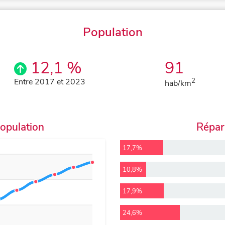
Population
12,1 %
91
Entre 2017 et 2023
2
hab/km
population
Répart
17,7%
10,8%
17,9%
24,6%