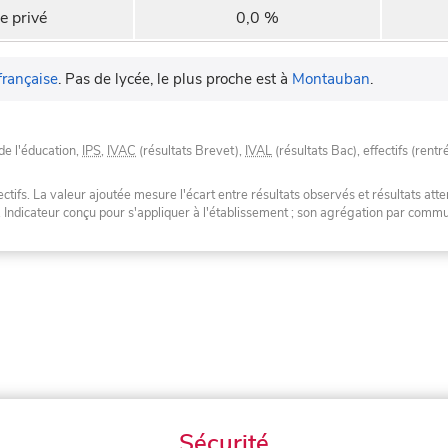
e privé
0,0 %
française
.
Pas de lycée, le plus proche est à
Montauban
.
de l'éducation,
IPS
,
IVAC
(résultats Brevet),
IVAL
(résultats Bac), effectifs (rentr
tifs. La valeur ajoutée mesure l'écart entre résultats observés et résultats atte
. Indicateur conçu pour s'appliquer à l'établissement ; son agrégation par com
Sécurité