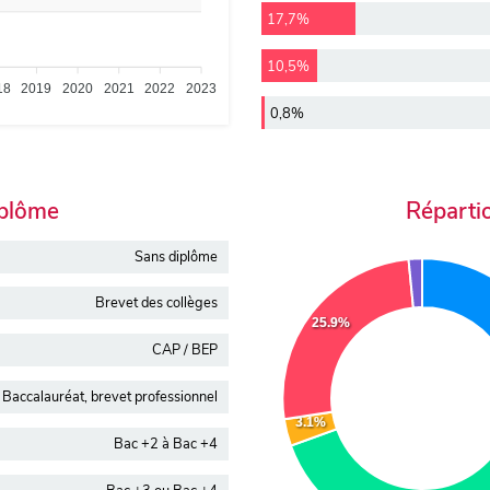
17,7%
10,5%
18
2019
2020
2021
2022
2023
0,8%
iplôme
Réparti
Sans diplôme
Brevet des collèges
25.9%
CAP / BEP
Baccalauréat, brevet professionnel
3.1%
Bac +2 à Bac +4