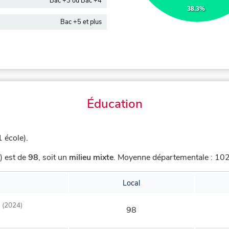
Bac +3 ou Bac +4
38.3%
Bac +5 et plus
Éducation
 école).
) est de
98
,
soit un
milieu mixte
.
Moyenne départementale : 102,
Local
(2024)
98