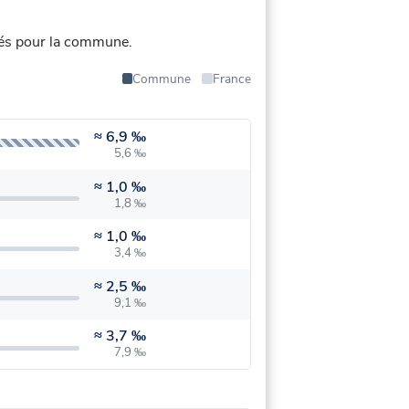
iés pour la commune.
Commune
France
≈
6,9 ‰
5,6 ‰
≈
1,0 ‰
1,8 ‰
≈
1,0 ‰
3,4 ‰
≈
2,5 ‰
9,1 ‰
≈
3,7 ‰
7,9 ‰