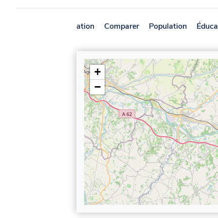
Présentation
Comparer
Population
Éduca
+
−