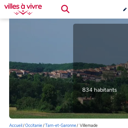
834 habitants
Accueil
/
Occitanie
/
Tarn-et-Garonne
/
Villemade