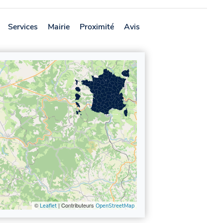
Services
Mairie
Proximité
Avis
©
| Contributeurs
Leaflet
OpenStreetMap