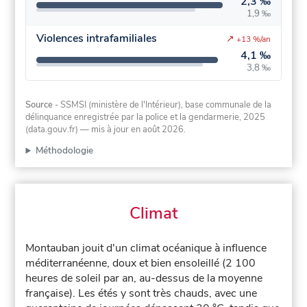
2,3 ‰
1,9 ‰
Violences intrafamiliales
↗
+13 %/an
4,1 ‰
3,8 ‰
Source
- SSMSI (ministère de l'Intérieur), base communale de la
délinquance enregistrée par la police et la gendarmerie, 2025
(data.gouv.fr)
— mis à jour en août 2026
.
Méthodologie
Climat
Montauban jouit d'un climat océanique à influence
méditerranéenne, doux et bien ensoleillé (2 100
heures de soleil par an, au-dessus de la moyenne
française). Les étés y sont très chauds, avec une