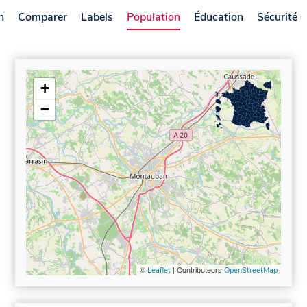
n
Comparer
Labels
Population
Éducation
Sécurité
+
−
©
| Contributeurs
Leaflet
OpenStreetMap