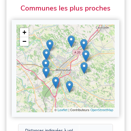
Communes les plus proches
+
−
©
| Contributeurs
Leaflet
OpenStreetMap
Distances indiquées à vol