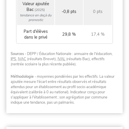
Valeur ajoutée
Bac
(2025)
-0,8 pts
0 pts
tendance en deçà du
pronostic
Part d'élèves
29,8 %
17,4 %
dans le privé
Sources
- DEPP / Éducation Nationale : annuaire de l'éducation,
IPS
,
IVAC
(résultats Brevet),
IVAL
(résultats Bac), effectifs
(rentrée scolaire la plus récente publiée).
Méthodologie
- moyennes pondérées par les effectifs. La valeur
ajoutée mesure l'écart entre résultats observés et résultats
attendus pour un établissement au profil socio-académique
équivalent (calibrée à 0 au national). Indicateur conçu pour
s'appliquer à l'établissement ; son agrégation par commune
indique une tendance, pas un palmarès.