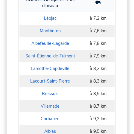
d'oiseau
Léojac
à 7,2 km
Montbeton
à 7,6 km
Albefeuille-Lagarde
à 7,8 km
Saint-Étienne-de-Tulmont
à 7,9 km
Lamothe-Capdeville
à 8,2 km
Lacourt-Saint-Pierre
à 8,3 km
Bressols
à 8,5 km
Villemade
à 8,7 km
Corbarieu
à 9,2 km
Albias
à 9,5 km