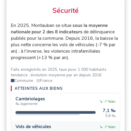
Sécurité
En 2025, Montauban se situe
sous la moyenne
nationale pour 2 des 8 indicateurs
de délinquance
publiés pour la commune.
Depuis 2016, la baisse la
plus nette concerne les vols de véhicules (-7 % par
an) ; à l'inverse, les violences intrafamiliales
progressent (+13 % par an).
Faits enregistrés en 2025, taux pour 1 000 habitants
·
tendance : évolution moyenne par an depuis 2016
Commune
France
ATTEINTES AUX BIENS
Cambriolages
↘
-7 %/an
‰ logements
7,1 ‰
5,6 ‰
Vols de véhicules
↘
-7 %/an