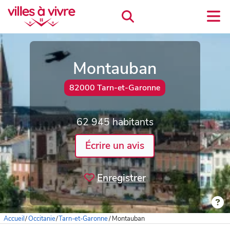
Montauban
82000 Tarn-et-Garonne
62 945 habitants
Écrire un avis
Enregistrer
Accueil
/
Occitanie
/
Tarn-et-Garonne
/
Montauban