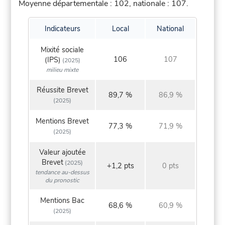
Moyenne départementale : 102, nationale : 107.
Indicateurs
Local
National
Mixité sociale
106
107
(IPS)
(2025)
milieu mixte
Réussite Brevet
89,7 %
86,9 %
(2025)
Mentions Brevet
77,3 %
71,9 %
(2025)
Valeur ajoutée
Brevet
(2025)
+1,2 pts
0 pts
tendance au-dessus
du pronostic
Mentions Bac
68,6 %
60,9 %
(2025)