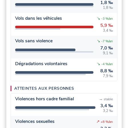
1,8 ‰
1,8 ‰
Vols dans les véhicules
↘
-3 %/an
5,9 ‰
3,4 ‰
Vols sans violence
↘
-7 %/an
7,0 ‰
9,1 ‰
Dégradations volontaires
↘
-4 %/an
8,8 ‰
7,9 ‰
ATTEINTES AUX PERSONNES
Violences hors cadre familial
→
stable
3,4 ‰
3,2 ‰
Violences sexuelles
↗
+8 %/an