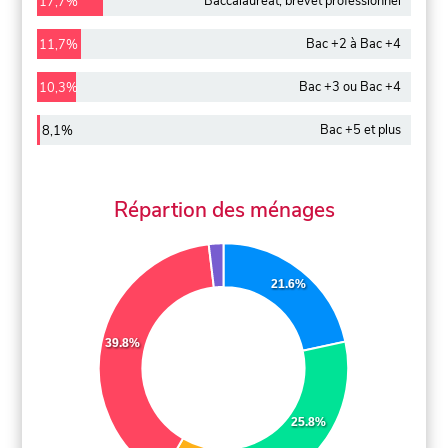
Baccalauréat, brevet professionnel
17,7%
Bac +2 à Bac +4
11,7%
Bac +3 ou Bac +4
10,3%
Bac +5 et plus
8,1%
Répartion des ménages
21.6%
39.8%
25.8%