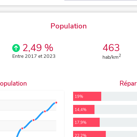
Population
2,49 %
463
Entre 2017 et 2023
2
hab/km
population
Répart
19%
14,4%
17,9%
22,2%