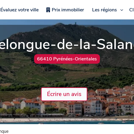
Évaluez votre ville
Prix immobilier
Les régions
C
lelongue-de-la-Sala
66410 Pyrénées-Orientales
Écrire un avis
anque