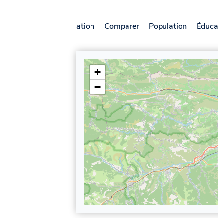
Présentation
Comparer
Population
Éduca
+
−