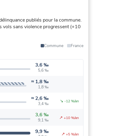
délinquance publiés pour la commune.
les vols sans violence progressent (+10
Commune
France
3,6 ‰
5,6 ‰
≈
1,8 ‰
1,8 ‰
≈
2,6 ‰
↘
-12 %/an
3,4 ‰
3,6 ‰
↗
+10 %/an
9,1 ‰
9,9 ‰
↗
+5 %/an