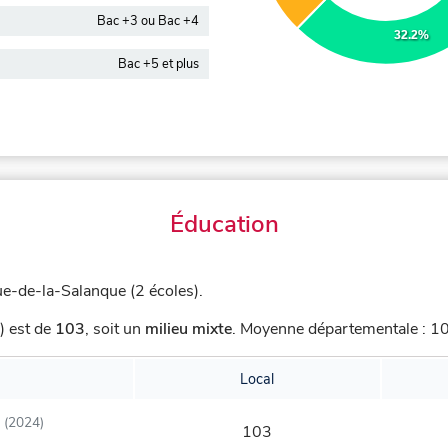
Bac +3 ou Bac +4
32.2%
Bac +5 et plus
Éducation
ue-de-la-Salanque (2 écoles).
) est de
103
,
soit un
milieu mixte
.
Moyenne départementale : 101
Local
(2024)
103