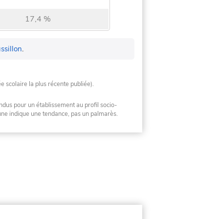
17,4 %
ssillon
.
ée scolaire la plus récente publiée).
ndus pour un établissement au profil socio-
mune indique une tendance, pas un palmarès.