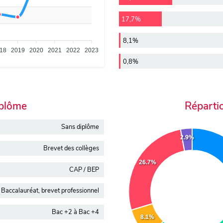
17,7%
8,1%
18
2019
2020
2021
2022
2023
0,8%
iplôme
Réparti
Sans diplôme
2.9%
Brevet des collèges
26.7%
CAP / BEP
Baccalauréat, brevet professionnel
Bac +2 à Bac +4
8.1%