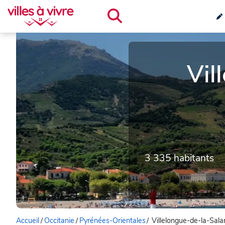
Vil
3 335 habitants
Accueil
/
Occitanie
/
Pyrénées-Orientales
/
Villelongue-de-la-Sal