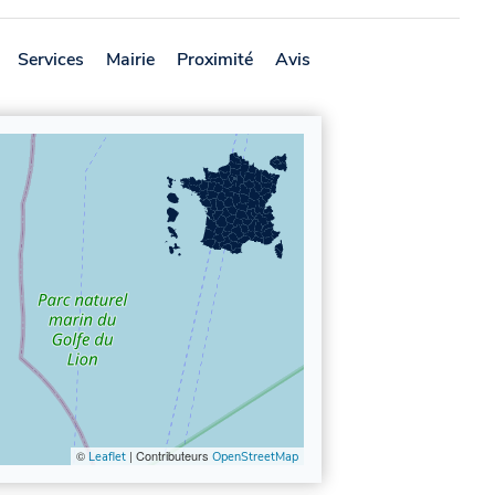
Services
Mairie
Proximité
Avis
©
| Contributeurs
Leaflet
OpenStreetMap