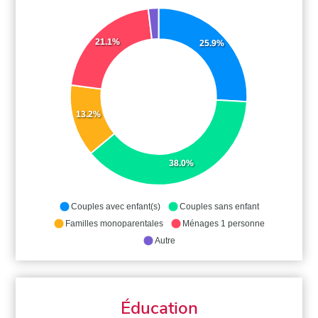
21.1%
25.9%
13.2%
38.0%
Couples avec enfant(s)
Couples sans enfant
Familles monoparentales
Ménages 1 personne
Autre
Éducation