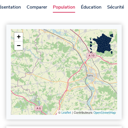
ésentation
Comparer
Population
Éducation
Sécurité
+
−
©
| Contributeurs
Leaflet
OpenStreetMap