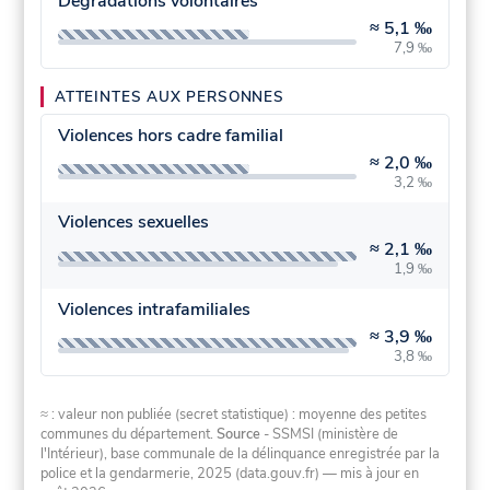
Dégradations volontaires
≈
5,1 ‰
7,9 ‰
ATTEINTES AUX PERSONNES
Violences hors cadre familial
≈
2,0 ‰
3,2 ‰
Violences sexuelles
≈
2,1 ‰
1,9 ‰
Violences intrafamiliales
≈
3,9 ‰
3,8 ‰
≈ : valeur non publiée (secret statistique) : moyenne des petites
communes du département.
Source
- SSMSI (ministère de
l'Intérieur), base communale de la délinquance enregistrée par la
police et la gendarmerie, 2025 (data.gouv.fr)
— mis à jour en