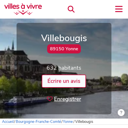
Villebougis
89150 Yonne
632 habitants
Écrire un avis
Enregistrer
Accueil
/
Bourgogne-Franche-Comté
/
Yonne
/
Villebougis