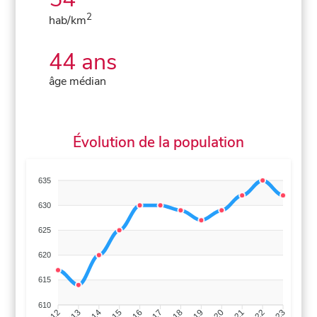
2
hab/km
44 ans
âge médian
Évolution de la population
635
630
625
620
615
610