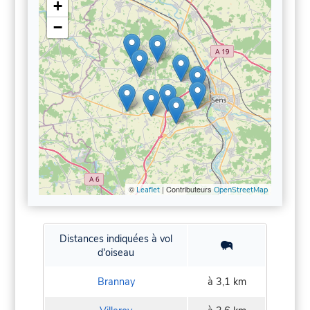
+
−
©
| Contributeurs
Leaflet
OpenStreetMap
Distances indiquées à vol
d'oiseau
Brannay
à 3,1 km