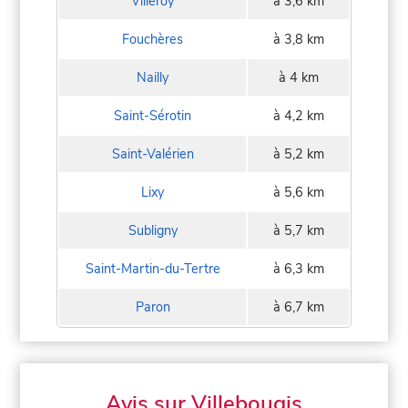
Villeroy
à 3,6 km
Fouchères
à 3,8 km
Nailly
à 4 km
Saint-Sérotin
à 4,2 km
Saint-Valérien
à 5,2 km
Lixy
à 5,6 km
Subligny
à 5,7 km
Saint-Martin-du-Tertre
à 6,3 km
Paron
à 6,7 km
Avis sur Villebougis