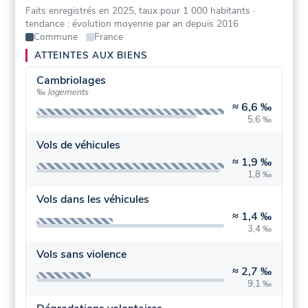
Faits enregistrés en 2025, taux pour 1 000 habitants
·
tendance : évolution moyenne par an depuis 2016
Commune
France
ATTEINTES AUX BIENS
Cambriolages
‰ logements
≈
6,6 ‰
5,6 ‰
Vols de véhicules
≈
1,9 ‰
1,8 ‰
Vols dans les véhicules
≈
1,4 ‰
3,4 ‰
Vols sans violence
≈
2,7 ‰
9,1 ‰