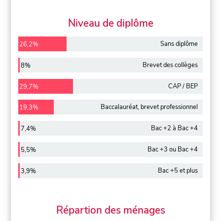
Niveau de diplôme
Sans diplôme
26,2%
Brevet des collèges
8%
CAP / BEP
29,7%
Baccalauréat, brevet professionnel
19,3%
Bac +2 à Bac +4
7,4%
Bac +3 ou Bac +4
5,5%
Bac +5 et plus
3,9%
Répartion des ménages