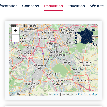
ésentation
Comparer
Population
Éducation
Sécurité
+
−
©
| Contributeurs
Leaflet
OpenStreetMap