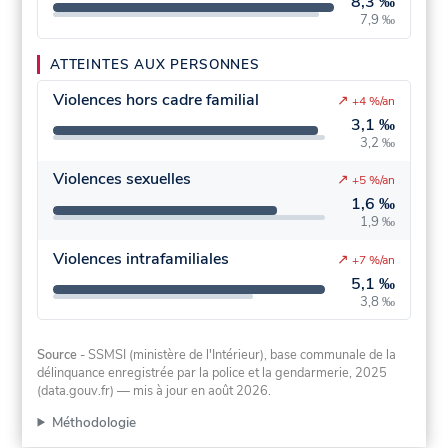
8,3 ‰
7,9 ‰
ATTEINTES AUX PERSONNES
Violences hors cadre familial
↗
+4 %/an
3,1 ‰
3,2 ‰
Violences sexuelles
↗
+5 %/an
1,6 ‰
1,9 ‰
Violences intrafamiliales
↗
+7 %/an
5,1 ‰
3,8 ‰
Source
- SSMSI (ministère de l'Intérieur), base communale de la
délinquance enregistrée par la police et la gendarmerie, 2025
(data.gouv.fr)
— mis à jour en août 2026
.
Méthodologie