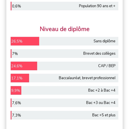
Population 90 ans et +
0,6%
Niveau de diplôme
Sans diplôme
26,5%
Brevet des collèges
7%
CAP / BEP
24,6%
Baccalauréat, brevet professionnel
17,1%
Bac +2 à Bac +4
9,9%
Bac +3 ou Bac +4
7,6%
Bac +5 et plus
7,3%