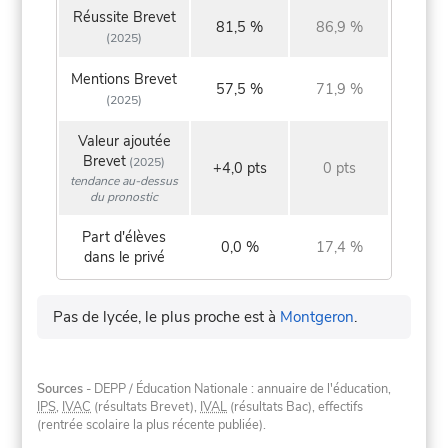
Réussite Brevet
81,5 %
86,9 %
(2025)
Mentions Brevet
57,5 %
71,9 %
(2025)
Valeur ajoutée
Brevet
(2025)
+4,0 pts
0 pts
tendance au-dessus
du pronostic
Part d'élèves
0,0 %
17,4 %
dans le privé
Pas de lycée, le plus proche est à
Montgeron
.
Sources
- DEPP / Éducation Nationale : annuaire de l'éducation,
IPS
,
IVAC
(résultats Brevet),
IVAL
(résultats Bac), effectifs
(rentrée scolaire la plus récente publiée).