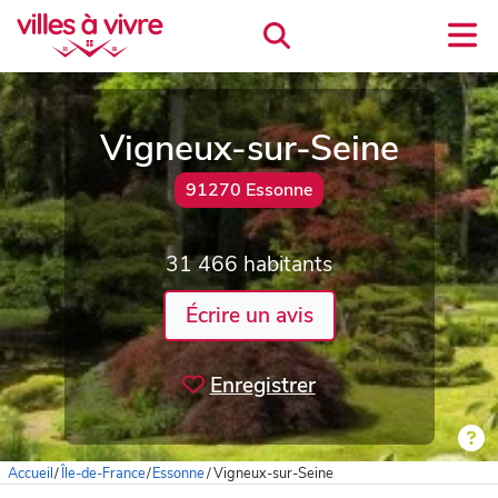
Vigneux-sur-Seine
91270 Essonne
31 466 habitants
Écrire un avis
Enregistrer
Accueil
/
Île-de-France
/
Essonne
/
Vigneux-sur-Seine