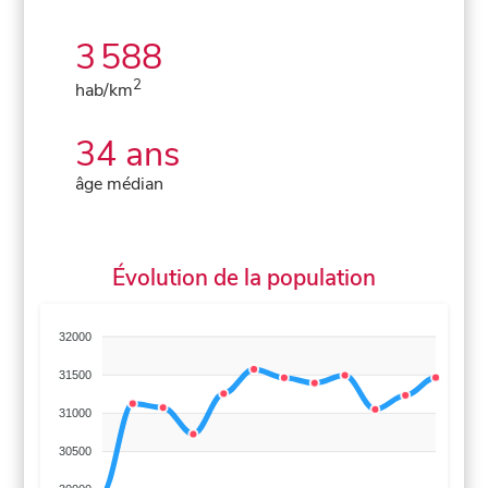
3 588
2
hab/km
34 ans
âge médian
Évolution de la population
32000
31500
31000
30500