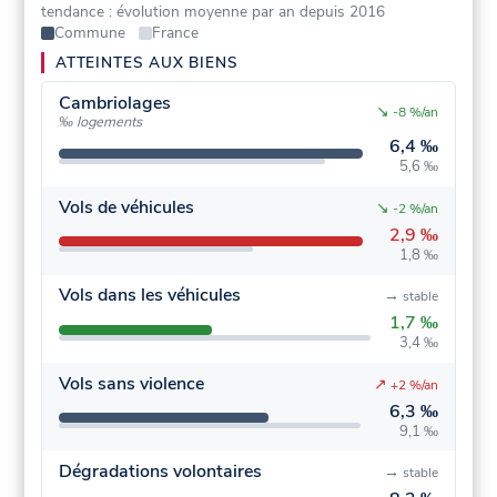
tendance : évolution moyenne par an depuis 2016
Commune
France
ATTEINTES AUX BIENS
Cambriolages
↘
-8 %/an
‰ logements
6,4 ‰
5,6 ‰
Vols de véhicules
↘
-2 %/an
2,9 ‰
1,8 ‰
Vols dans les véhicules
→
stable
1,7 ‰
3,4 ‰
Vols sans violence
↗
+2 %/an
6,3 ‰
9,1 ‰
Dégradations volontaires
→
stable