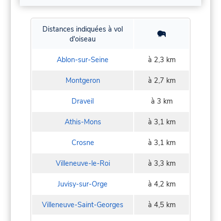
Distances indiquées à vol
d'oiseau
Ablon-sur-Seine
à 2,3 km
Montgeron
à 2,7 km
Draveil
à 3 km
Athis-Mons
à 3,1 km
Crosne
à 3,1 km
Villeneuve-le-Roi
à 3,3 km
Juvisy-sur-Orge
à 4,2 km
Villeneuve-Saint-Georges
à 4,5 km