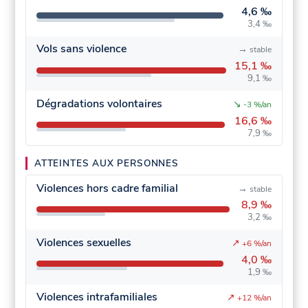
4,6 ‰
3,4 ‰
Vols sans violence
→
stable
15,1 ‰
9,1 ‰
Dégradations volontaires
↘
-3 %/an
16,6 ‰
7,9 ‰
ATTEINTES AUX PERSONNES
Violences hors cadre familial
→
stable
8,9 ‰
3,2 ‰
Violences sexuelles
↗
+6 %/an
4,0 ‰
1,9 ‰
Violences intrafamiliales
↗
+12 %/an