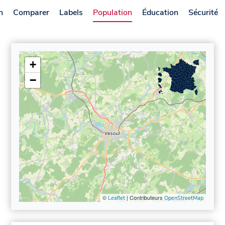
n
Comparer
Labels
Population
Éducation
Sécurité
+
−
©
| Contributeurs
Leaflet
OpenStreetMap