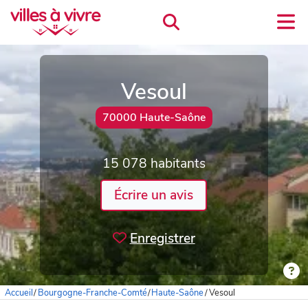
Vesoul
70000 Haute-Saône
15 078 habitants
Écrire un avis
Enregistrer
Accueil
/
Bourgogne-Franche-Comté
/
Haute-Saône
/
Vesoul