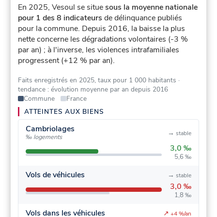
En 2025, Vesoul se situe
sous la moyenne nationale
pour 1 des 8 indicateurs
de délinquance publiés
pour la commune.
Depuis 2016, la baisse la plus
nette concerne les dégradations volontaires (-3 %
par an) ; à l'inverse, les violences intrafamiliales
progressent (+12 % par an).
Faits enregistrés en 2025, taux pour 1 000 habitants
·
tendance : évolution moyenne par an depuis 2016
Commune
France
ATTEINTES AUX BIENS
Cambriolages
→
stable
‰ logements
3,0 ‰
5,6 ‰
Vols de véhicules
→
stable
3,0 ‰
1,8 ‰
Vols dans les véhicules
↗
+4 %/an