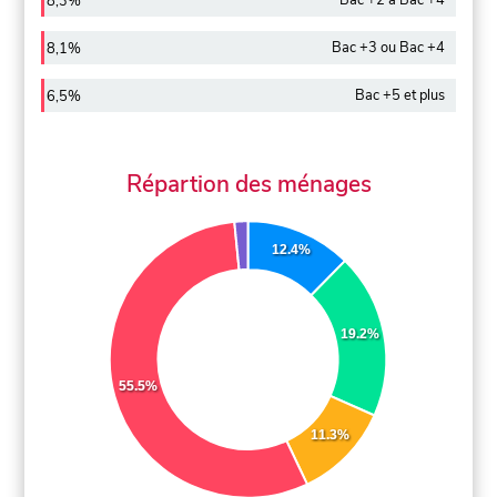
Bac +2 à Bac +4
8,3%
Bac +3 ou Bac +4
8,1%
Bac +5 et plus
6,5%
Répartion des ménages
12.4%
19.2%
55.5%
11.3%