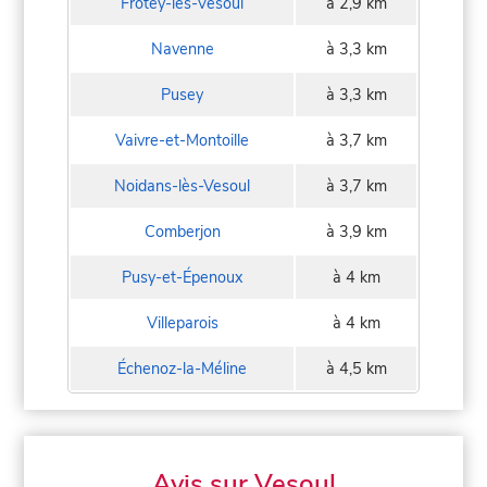
Frotey-lès-Vesoul
à 2,9 km
Navenne
à 3,3 km
Pusey
à 3,3 km
Vaivre-et-Montoille
à 3,7 km
Noidans-lès-Vesoul
à 3,7 km
Comberjon
à 3,9 km
Pusy-et-Épenoux
à 4 km
Villeparois
à 4 km
Échenoz-la-Méline
à 4,5 km
Avis sur Vesoul