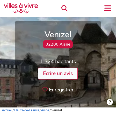
Venizel
02200 Aisne
1 324 habitants
Écrire un avis
Enregistrer
Accueil
/
Hauts-de-France
/
Aisne
/
Venizel