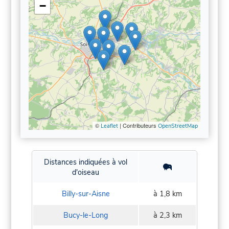
−
©
| Contributeurs
Leaflet
OpenStreetMap
Distances indiquées à vol
d'oiseau
Billy-sur-Aisne
à 1,8 km
Bucy-le-Long
à 2,3 km