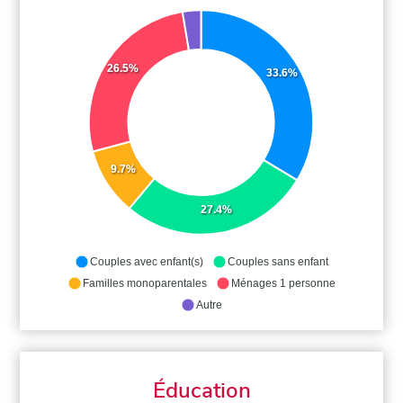
26.5%
33.6%
9.7%
27.4%
Couples avec enfant(s)
Couples sans enfant
Familles monoparentales
Ménages 1 personne
Autre
Éducation