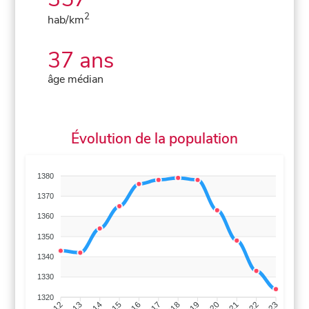
2
hab/km
37 ans
âge médian
Évolution de la population
1380
1370
1360
1350
1340
1330
1320