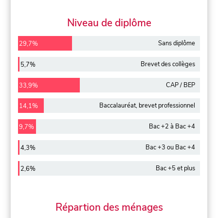
Niveau de diplôme
Sans diplôme
29,7%
Brevet des collèges
5,7%
CAP / BEP
33,9%
Baccalauréat, brevet professionnel
14,1%
Bac +2 à Bac +4
9,7%
Bac +3 ou Bac +4
4,3%
Bac +5 et plus
2,6%
Répartion des ménages