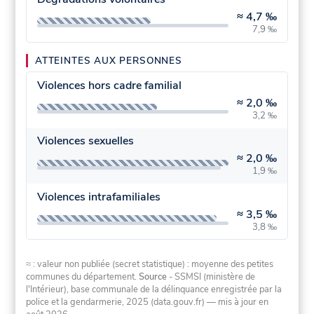
≈
4,7 ‰
7,9 ‰
ATTEINTES AUX PERSONNES
Violences hors cadre familial
≈
2,0 ‰
3,2 ‰
Violences sexuelles
≈
2,0 ‰
1,9 ‰
Violences intrafamiliales
≈
3,5 ‰
3,8 ‰
≈ : valeur non publiée (secret statistique) : moyenne des petites
communes du département.
Source
- SSMSI (ministère de
l'Intérieur), base communale de la délinquance enregistrée par la
police et la gendarmerie, 2025 (data.gouv.fr)
— mis à jour en