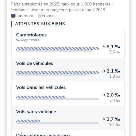
Faits enregistrés en 2025, taux pour 1 000 habitants
·
tendance : évolution moyenne par an depuis 2019
Commune
France
ATTEINTES AUX BIENS
Cambriolages
‰ logements
≈
6,1 ‰
5,6 ‰
Vols de véhicules
≈
2,1 ‰
1,8 ‰
Vols dans les véhicules
≈
2,0 ‰
3,4 ‰
Vols sans violence
≈
2,7 ‰
9,1 ‰
Dégradations volontaires