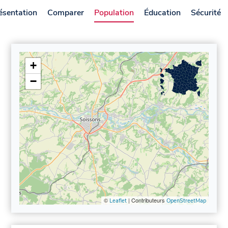
ésentation
Comparer
Population
Éducation
Sécurité
+
−
©
| Contributeurs
Leaflet
OpenStreetMap