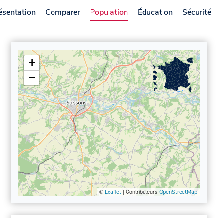
ésentation
Comparer
Population
Éducation
Sécurité
+
−
©
| Contributeurs
Leaflet
OpenStreetMap