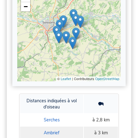
−
©
| Contributeurs
Leaflet
OpenStreetMap
Distances indiquées à vol
d'oiseau
Serches
à 2,8 km
Ambrief
à 3 km