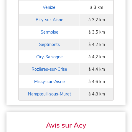
Venizel
à 3 km
Billy-sur-Aisne
à 3,2 km
Sermoise
à 3,5 km
Septmonts
à 4,2 km
Ciry-Salsogne
à 4,2 km
Rozières-sur-Crise
à 4,4 km
Missy-sur-Aisne
à 4,6 km
Nampteuil-sous-Muret
à 4,8 km
Avis sur Acy