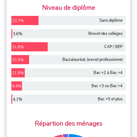
Niveau de diplôme
Sans diplôme
23,7%
Brevet des collèges
3,6%
CAP / BEP
31,8%
Baccalauréat, brevet professionnel
15,5%
Bac +2 à Bac +4
11,8%
Bac +3 ou Bac +4
9,4%
Bac +5 et plus
4,1%
Répartion des ménages