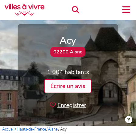
Acy
02200 Aisne
1 004 habitants
Écrire un avis
Enregistrer
Accueil
/
Hauts-de-France
/
Aisne
/
Acy