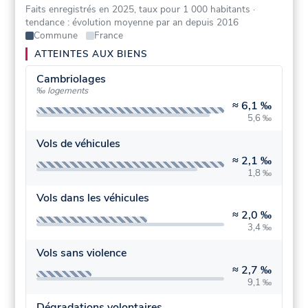
Faits enregistrés en 2025, taux pour 1 000 habitants
·
tendance : évolution moyenne par an depuis 2016
Commune
France
ATTEINTES AUX BIENS
Cambriolages
‰ logements
≈
6,1 ‰
5,6 ‰
Vols de véhicules
≈
2,1 ‰
1,8 ‰
Vols dans les véhicules
≈
2,0 ‰
3,4 ‰
Vols sans violence
≈
2,7 ‰
9,1 ‰
Dégradations volontaires