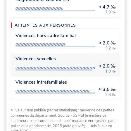
≈
4,7 ‰
7,9 ‰
ATTEINTES AUX PERSONNES
Violences hors cadre familial
≈
2,0 ‰
3,2 ‰
Violences sexuelles
≈
2,0 ‰
1,9 ‰
Violences intrafamiliales
≈
3,5 ‰
3,8 ‰
≈ : valeur non publiée (secret statistique) : moyenne des petites
communes du département.
Source
- SSMSI (ministère de
l'Intérieur), base communale de la délinquance enregistrée par la
police et la gendarmerie, 2025 (data.gouv.fr)
— mis à jour en