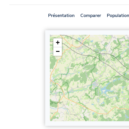
Présentation
Comparer
Populatio
+
−