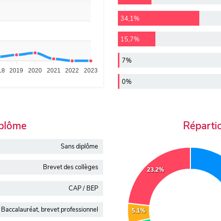
34,1%
15,7%
7%
18
2019
2020
2021
2022
2023
0%
iplôme
Réparti
Sans diplôme
Brevet des collèges
23.2%
CAP / BEP
Baccalauréat, brevet professionnel
5.1%