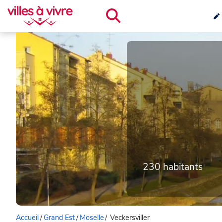
230 habitants
Accueil
/
Grand Est
/
Moselle
/
Veckersviller