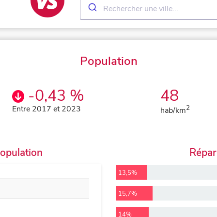
Population
-0,43 %
48
Entre 2017 et 2023
2
hab/km
population
Répart
13,5%
15,7%
14%