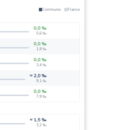
Commune
France
0,0 ‰
5,6 ‰
0,0 ‰
1,8 ‰
0,0 ‰
3,4 ‰
≈
2,0 ‰
9,1 ‰
0,0 ‰
7,9 ‰
≈
1,5 ‰
3,2 ‰