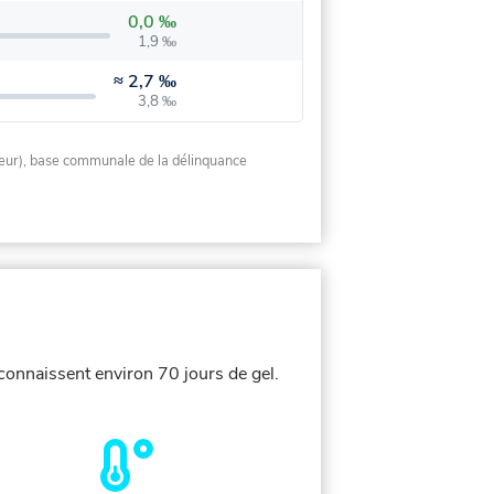
0,0 ‰
1,9 ‰
≈
2,7 ‰
3,8 ‰
rieur), base communale de la délinquance
 connaissent environ 70 jours de gel.