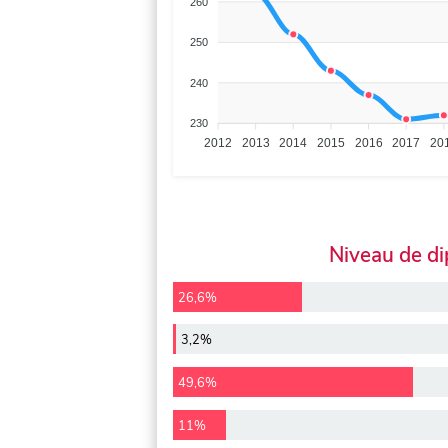
260
250
240
230
2012
2013
2014
2015
2016
2017
20
Niveau de d
26,6%
3,2%
49,6%
11%